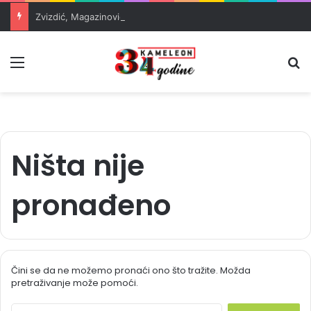
Zvizdić, Magazinović i Kojović traže poseban status za Memorijalni centar Srebrenica
Meni
Pr
Ništa nije
pronađeno
Čini se da ne možemo pronaći ono što tražite. Možda
pretraživanje može pomoći.
S