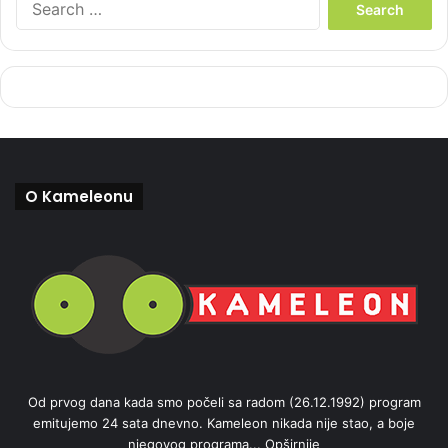
e
a
r
c
h
f
o
r
:
O Kameleonu
Od prvog dana kada smo počeli sa radom (26.12.1992) program
emitujemo 24 sata dnevno. Kameleon nikada nije stao, a boje
njegovog programa...
Opširnije