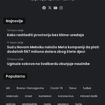
Facebook
X
YouTube
Instagram
Najnovije
10 hours ranije
Kako rashladiti prostoriju bez klima-uređaja
11 hours ranije
Sud u Novom Meksiku naložio Meta kompaniji da plati
dodatnih 567 miliona dolara zbog štete djeci
13 hours ranije
Uginuće sobova na Svalbardu zbunjuje naučnike
Popularno
bih
Bosna i Hercegovina
Covid-19
fokus
fudbal
istaknuto
izrael
kameleon
koronavirus
milorad dodik
policija
predsjednik
rusija
sarajevo
tuzla