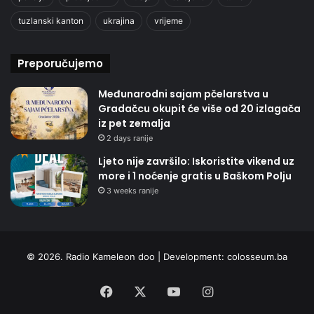
tuzlanski kanton
ukrajina
vrijeme
Preporučujemo
Međunarodni sajam pčelarstva u
Gradačcu okupit će više od 20 izlagača
iz pet zemalja
2 days ranije
Ljeto nije završilo: Iskoristite vikend uz
more i 1 noćenje gratis u Baškom Polju
3 weeks ranije
© 2026. Radio Kameleon doo | Development:
colosseum.ba
Facebook
X
YouTube
Instagram