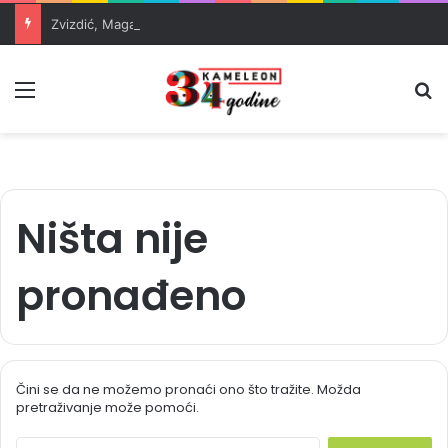
Zvizdić, Magazinović i Kojović traže poseban status za Memorijalni centar Srebrenica
Meni
Pr
Ništa nije
pronađeno
Čini se da ne možemo pronaći ono što tražite. Možda
pretraživanje može pomoći.
S