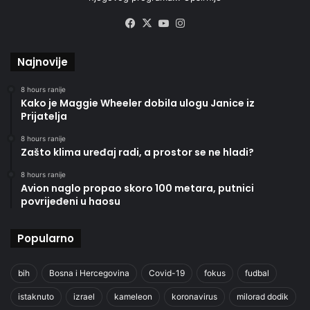
Facebook
X
YouTube
Instagram
Najnovije
8 hours ranije
Kako je Maggie Wheeler dobila ulogu Janice iz
Prijatelja
8 hours ranije
Zašto klima uređaj radi, a prostor se ne hladi?
8 hours ranije
Avion naglo propao skoro 100 metara, putnici
povrijeđeni u haosu
Popularno
bih
Bosna i Hercegovina
Covid-19
fokus
fudbal
istaknuto
izrael
kameleon
koronavirus
milorad dodik