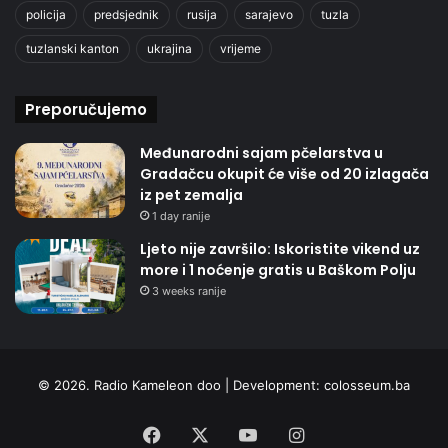
policija
predsjednik
rusija
sarajevo
tuzla
tuzlanski kanton
ukrajina
vrijeme
Preporučujemo
Međunarodni sajam pčelarstva u
Gradačcu okupit će više od 20 izlagača
iz pet zemalja
1 day ranije
Ljeto nije završilo: Iskoristite vikend uz
more i 1 noćenje gratis u Baškom Polju
3 weeks ranije
© 2026. Radio Kameleon doo | Development:
colosseum.ba
Facebook
X
YouTube
Instagram