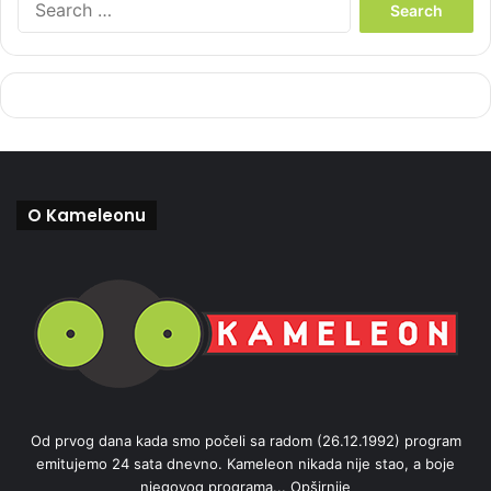
e
a
r
c
h
f
o
r
:
O Kameleonu
Od prvog dana kada smo počeli sa radom (26.12.1992) program
emitujemo 24 sata dnevno. Kameleon nikada nije stao, a boje
njegovog programa...
Opširnije