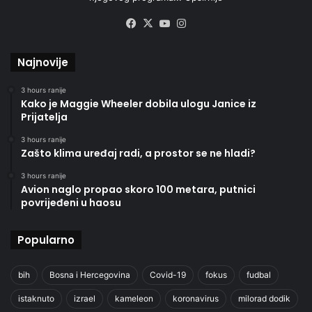
Facebook
X
YouTube
Instagram
Najnovije
3 hours ranije
Kako je Maggie Wheeler dobila ulogu Janice iz
Prijatelja
3 hours ranije
Zašto klima uređaj radi, a prostor se ne hladi?
3 hours ranije
Avion naglo propao skoro 100 metara, putnici
povrijeđeni u haosu
Popularno
bih
Bosna i Hercegovina
Covid-19
fokus
fudbal
istaknuto
izrael
kameleon
koronavirus
milorad dodik