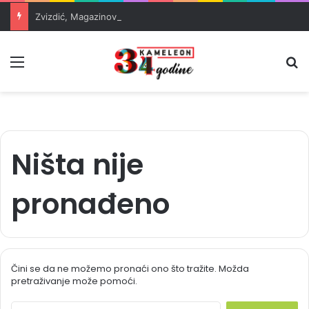
Zvizdić, Magazinović i Kojović traže poseban status za Memorijalni centar Srebrenica
Meni
Pr
Ništa nije
pronađeno
Čini se da ne možemo pronaći ono što tražite. Možda
pretraživanje može pomoći.
S