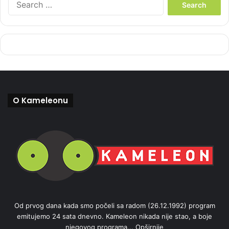
e
a
r
c
h
f
o
r
:
O Kameleonu
Od prvog dana kada smo počeli sa radom (26.12.1992) program
emitujemo 24 sata dnevno. Kameleon nikada nije stao, a boje
njegovog programa...
Opširnije