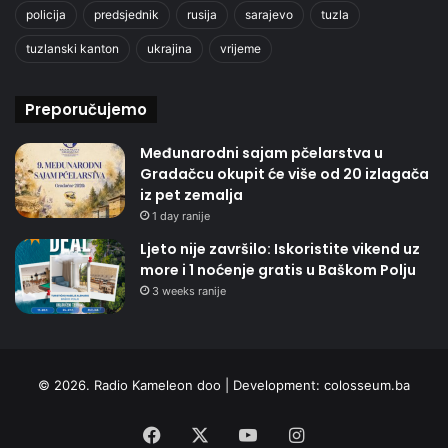
policija
predsjednik
rusija
sarajevo
tuzla
tuzlanski kanton
ukrajina
vrijeme
Preporučujemo
Međunarodni sajam pčelarstva u
Gradačcu okupit će više od 20 izlagača
iz pet zemalja
1 day ranije
Ljeto nije završilo: Iskoristite vikend uz
more i 1 noćenje gratis u Baškom Polju
3 weeks ranije
© 2026. Radio Kameleon doo | Development:
colosseum.ba
Facebook
X
YouTube
Instagram