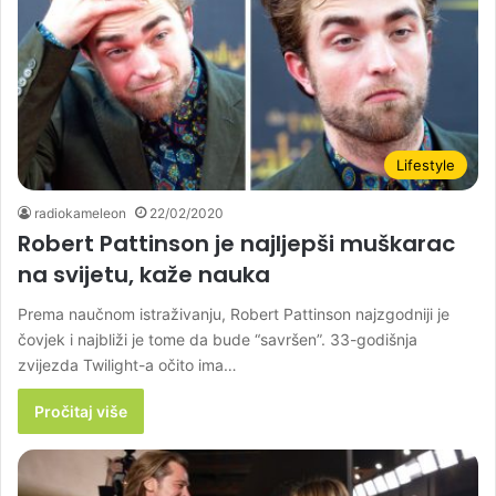
Lifestyle
radiokameleon
22/02/2020
Robert Pattinson je najljepši muškarac
na svijetu, kaže nauka
Prema naučnom istraživanju, Robert Pattinson najzgodniji je
čovjek i najbliži je tome da bude “savršen”. 33-godišnja
zvijezda Twilight-a očito ima…
Pročitaj više