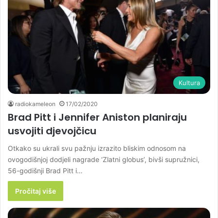
Kultura
radiokameleon
17/02/2020
Brad Pitt i Jennifer Aniston planiraju
usvojiti djevojčicu
Otkako su ukrali svu pažnju izrazito bliskim odnosom na
ovogodišnjoj dodjeli nagrade ‘Zlatni globus’, bivši supružnici,
56-godišnji Brad Pitt i…
Pročitaj više