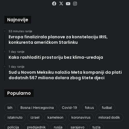
Facebook
X
YouTube
Instagram
Najnovije
53 minutes ranije
Evropa finalizirala planove za konstelaciju IRIS,
konkurenta američkom Starlinku
1 day ranije
Kako rashladiti prostoriju bez klima-uređaja
1 day ranije
Sud u Novom Meksiku naložio Meta kompaniji da plati
dodatnih 567 miliona dolara zbog štete djeci
Popularno
bih
Bosna i Hercegovina
Covid-19
fokus
fudbal
istaknuto
izrael
kameleon
koronavirus
milorad dodik
policija
predsjednik
rusija
sarajevo
tuzla