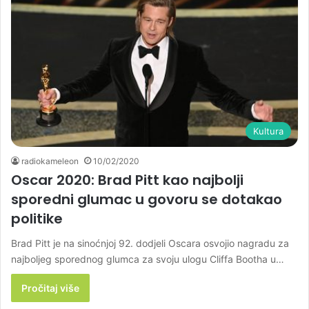
Kultura
radiokameleon
10/02/2020
Oscar 2020: Brad Pitt kao najbolji
sporedni glumac u govoru se dotakao
politike
Brad Pitt je na sinoćnjoj 92. dodjeli Oscara osvojio nagradu za
najboljeg sporednog glumca za svoju ulogu Cliffa Bootha u…
Pročitaj više