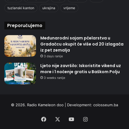
tuzlanski kanton
ukrajina
vrijeme
Preporučujemo
Međunarodni sajam pčelarstva u
Gradačcu okupit će više od 20 izlagača
iz pet zemalja
3 days ranije
Ljeto nije završilo: Iskoristite vikend uz
more i 1 noćenje gratis u Baškom Polju
3 weeks ranije
© 2026. Radio Kameleon doo | Development:
colosseum.ba
Facebook
X
YouTube
Instagram