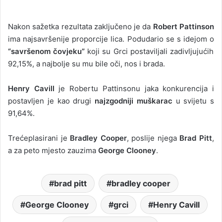
Nakon sažetka rezultata zaključeno je da
Robert Pattinson
ima najsavršenije proporcije lica. Podudario se s idejom o
“savršenom čovjeku”
koji su Grci postaviljali zadivljujućih
92,15%, a najbolje su mu bile oči, nos i brada.
Henry Cavill
je Robertu Pattinsonu jaka konkurencija i
postavljen je kao drugi
najzgodniji muškarac
u svijetu s
91,64%.
Trećeplasirani je
Bradley Cooper
, poslije njega
Brad Pitt
,
a za peto mjesto zauzima
George Clooney
.
brad pitt
bradley cooper
George Clooney
grci
Henry Cavill