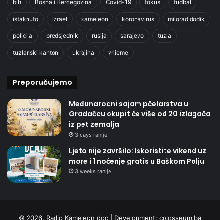
bih
Bosna i Hercegovina
Covid-19
fokus
fudbal
istaknuto
izrael
kameleon
koronavirus
milorad dodik
policija
predsjednik
rusija
sarajevo
tuzla
tuzlanski kanton
ukrajina
vrijeme
Preporučujemo
Međunarodni sajam pčelarstva u
Gradačcu okupit će više od 20 izlagača
iz pet zemalja
3 days ranije
Ljeto nije završilo: Iskoristite vikend uz
more i 1 noćenje gratis u Baškom Polju
3 weeks ranije
© 2026. Radio Kameleon doo | Development:
colosseum.ba