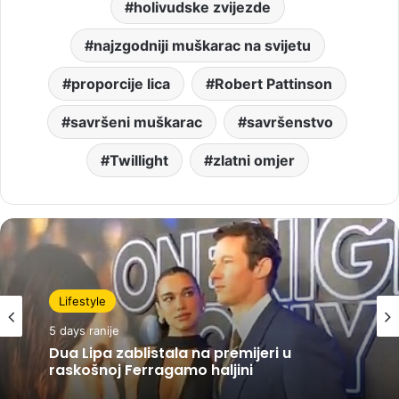
holivudske zvijezde
najzgodniji muškarac na svijetu
proporcije lica
Robert Pattinson
savršeni muškarac
savršenstvo
Twillight
zlatni omjer
Lifestyle
5 days ranije
Dua Lipa zablistala na premijeri u
raskošnoj Ferragamo haljini