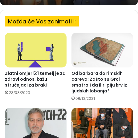
Možda će Vas zanimati i:
Zlatni omjer 5:1 temelj je za
Od barbara do rimskih
zdravi odnos, kažu
careva: Zašto su Grci
stručnjaci za brak!
smatrali da Iliri piju krv iz
ljudskih lobanja?
23/03/2023
06/12/2021