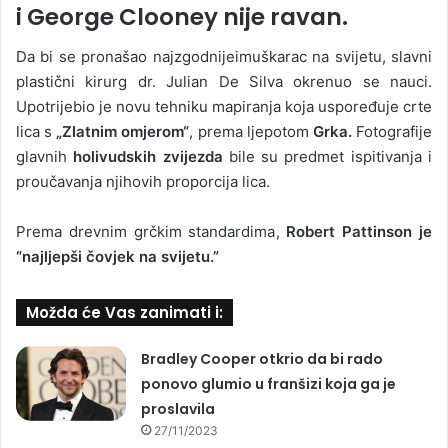
i George Clooney nije ravan.
Da bi se pronašao najzgodnijeimuškarac na svijetu, slavni
plastični kirurg dr. Julian De Silva okrenuo se nauci.
Upotrijebio je novu tehniku ​​mapiranja koja uspoređuje crte
lica s
„Zlatnim omjerom“
, prema ljepotom
Grka.
Fotografije
glavnih
holivudskih zvijezda
bile su predmet ispitivanja i
proučavanja njihovih proporcija lica.
Prema drevnim grčkim standardima,
Robert Pattinson je
“najljepši čovjek na svijetu.”
Možda će Vas zanimati i:
Bradley Cooper otkrio da bi rado
ponovo glumio u franšizi koja ga je
proslavila
27/11/2023