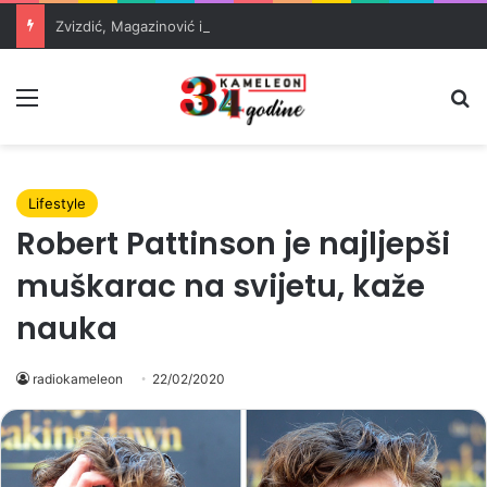
Zvizdić, Magazinović i Kojović traže poseban status za Memorijalni centar Srebrenica
Meni
Pr
Lifestyle
Robert Pattinson je najljepši
muškarac na svijetu, kaže
nauka
radiokameleon
22/02/2020