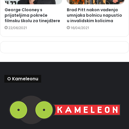
George Clooney s
Brad Pitt nakon vađenja
prijateljima pokreće
umnjaka bolnicu napustio
filmsku školu za tinejdžere
u invalidskim kolicima
22/06/2021
16/04/2021
O Kameleonu