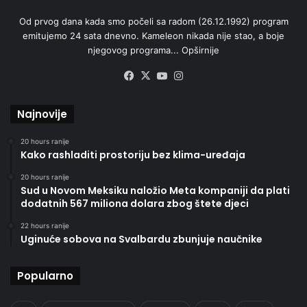
Od prvog dana kada smo počeli sa radom (26.12.1992) program
emitujemo 24 sata dnevno. Kameleon nikada nije stao, a boje
njegovog programa...
Opširnije
Facebook
X
YouTube
Instagram
Najnovije
20 hours ranije
Kako rashladiti prostoriju bez klima-uređaja
20 hours ranije
Sud u Novom Meksiku naložio Meta kompaniji da plati
dodatnih 567 miliona dolara zbog štete djeci
22 hours ranije
Uginuće sobova na Svalbardu zbunjuje naučnike
Popularno