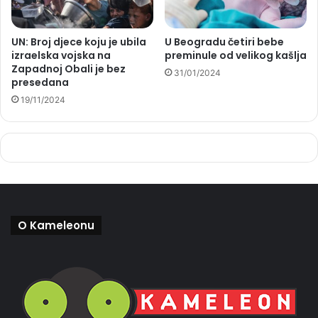
UN: Broj djece koju je ubila
U Beogradu četiri bebe
izraelska vojska na
preminule od velikog kašlja
Zapadnoj Obali je bez
31/01/2024
presedana
19/11/2024
O Kameleonu