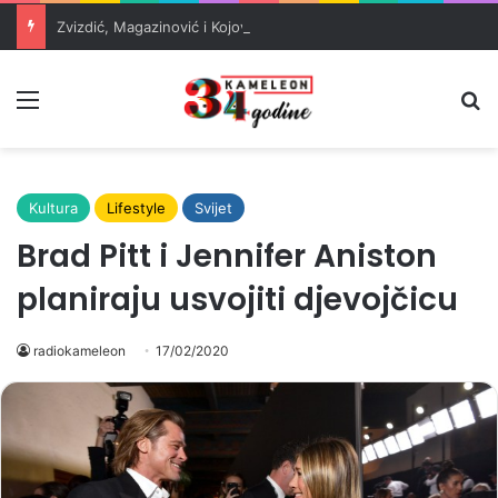
Zvizdić, Magazinović i Kojović traže poseban status za Memorijalni centar Srebrenica
Meni
Pr
Kultura
Lifestyle
Svijet
Brad Pitt i Jennifer Aniston
planiraju usvojiti djevojčicu
radiokameleon
17/02/2020