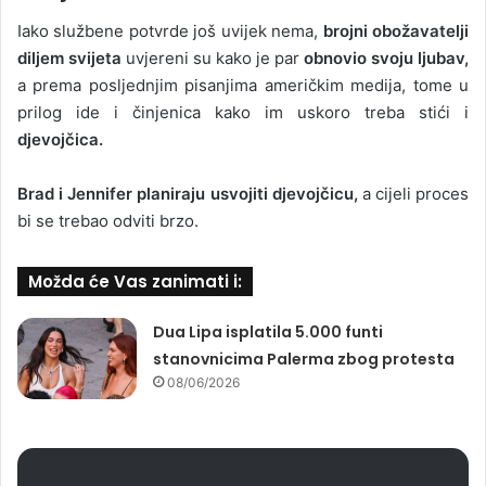
Iako službene potvrde još uvijek nema,
brojni obožavatelji
diljem svijeta
uvjereni su kako je par
obnovio svoju ljubav,
a prema posljednjim pisanjima američkim medija, tome u
prilog ide i činjenica kako im uskoro treba stići i
djevojčica.
Brad i Jennifer planiraju usvojiti djevojčicu,
a cijeli proces
bi se trebao odviti brzo.
Možda će Vas zanimati i:
Dua Lipa isplatila 5.000 funti
stanovnicima Palerma zbog protesta
08/06/2026