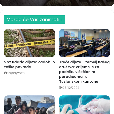
Možda će Vas zanimati i:
Voz udario dijete: Zadobilo
Treće dijete – temelj našeg
teške povrede
društva: Vrijeme je za
podršku višečlanim
13/03/2026
porodicama i u
Tuzlanskom kantonu
03/12/2024