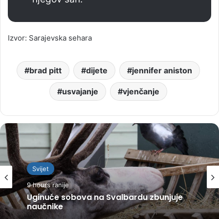
Izvor: Sarajevska sehara
brad pitt
dijete
jennifer aniston
usvajanje
vjenčanje
Svijet
9 hours ranije
Uginuće sobova na Svalbardu zbunjuje
naučnike