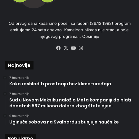
Od prvog dana kada smo počeli sa radom (26.12.1992) program
emitujemo 24 sata dnevno. Kameleon nikada nije stao, a boje
njegovog programa...
Opširnije
Facebook
X
YouTube
Instagram
Najnovije
7 hours ranije
Kako rashladiti prostoriju bez klima-uređaja
7 hours ranije
Sud u Novom Meksiku naložio Meta kompaniji da plati
dodatnih 567 miliona dolara zbog štete djeci
9 hours ranije
Uginuće sobova na Svalbardu zbunjuje naučnike
Popularno