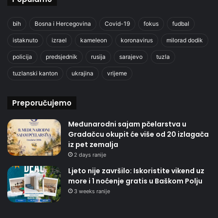
bih
Bosna i Hercegovina
Covid-19
fokus
fudbal
istaknuto
izrael
kameleon
koronavirus
milorad dodik
policija
predsjednik
rusija
sarajevo
tuzla
tuzlanski kanton
ukrajina
vrijeme
Preporučujemo
Međunarodni sajam pčelarstva u
Gradačcu okupit će više od 20 izlagača
iz pet zemalja
2 days ranije
Ljeto nije završilo: Iskoristite vikend uz
more i 1 noćenje gratis u Baškom Polju
3 weeks ranije