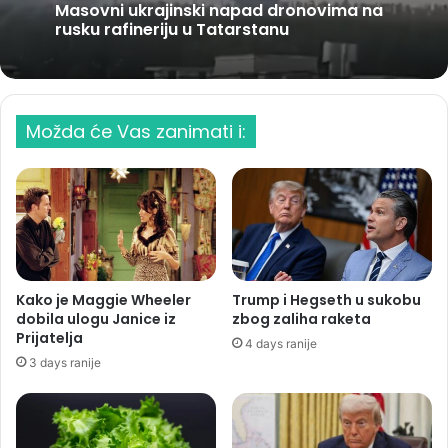
Masovni ukrajinski napad dronovima na
rusku rafineriju u Tatarstanu
Možda će Vas zanimati i:
Kako je Maggie Wheeler
Trump i Hegseth u sukobu
dobila ulogu Janice iz
zbog zaliha raketa
Prijatelja
4 days ranije
3 days ranije