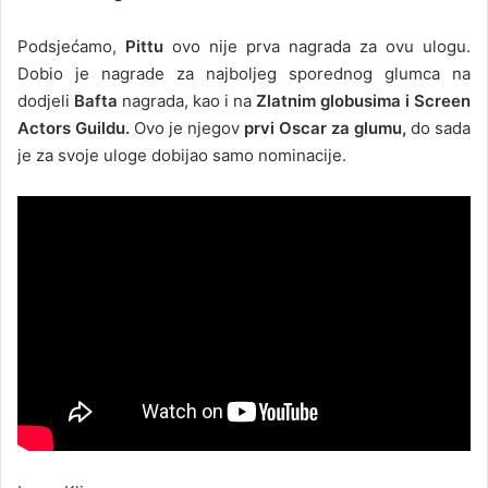
Podsjećamo,
Pittu
ovo nije prva nagrada za ovu ulogu.
Dobio je nagrade za najboljeg sporednog glumca na
dodjeli
Bafta
nagrada, kao i na
Zlatnim globusima i Screen
Actors Guildu.
Ovo je njegov
prvi Oscar za glumu,
do sada
je za svoje uloge dobijao samo nominacije.