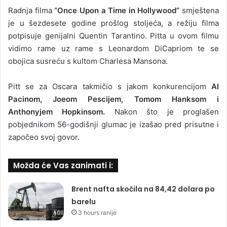
Radnja filma
“Once Upon a Time in Hollywood”
smještena
je u šezdesete godine prošlog stoljeća, a režiju filma
potpisuje genijalni Quentin Tarantino. Pitta u ovom filmu
vidimo rame uz rame s Leonardom DiCapriom te se
obojica susreću s kultom Charlesa Mansona.
Pitt se za Oscara takmičio s jakom konkurencijom
Al
Pacinom, Joeom Pescijem, Tomom Hanksom i
Anthonyjem Hopkinsom.
Nakon što je proglašen
pobjednikom 56-godišnji glumac je izašao pred prisutne i
započeo svoj govor.
Možda će Vas zanimati i:
Brent nafta skočila na 84,42 dolara po
barelu
3 hours ranije