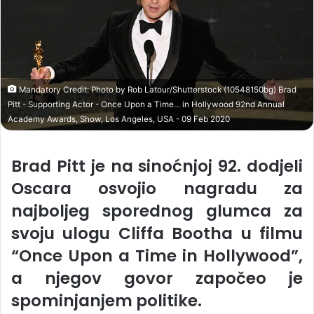
Mandatory Credit: Photo by Rob Latour/Shutterstock (10548150bg) Brad
Pitt - Supporting Actor - Once Upon a Time... in Hollywood 92nd Annual
Academy Awards, Show, Los Angeles, USA - 09 Feb 2020
Brad Pitt je na sinoćnjoj 92. dodjeli
Oscara osvojio nagradu za
najboljeg sporednog glumca za
svoju ulogu Cliffa Bootha u filmu
“Once Upon a Time in Hollywood”,
a njegov govor započeo je
spominjanjem politike.