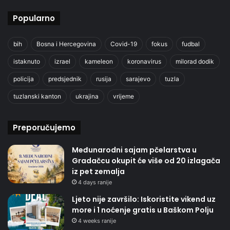
Popularno
bih
Bosna i Hercegovina
Covid-19
fokus
fudbal
istaknuto
izrael
kameleon
koronavirus
milorad dodik
policija
predsjednik
rusija
sarajevo
tuzla
tuzlanski kanton
ukrajina
vrijeme
Preporučujemo
Međunarodni sajam pčelarstva u
Gradačcu okupit će više od 20 izlagača
iz pet zemalja
4 days ranije
Ljeto nije završilo: Iskoristite vikend uz
more i 1 noćenje gratis u Baškom Polju
4 weeks ranije