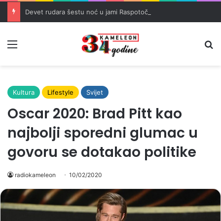
Devet rudara šestu noć u jami Raspotočje traži isplatu dugovanih plaća
Meni
Pr
Kultura
Lifestyle
Svijet
Oscar 2020: Brad Pitt kao
najbolji sporedni glumac u
govoru se dotakao politike
radiokameleon
10/02/2020