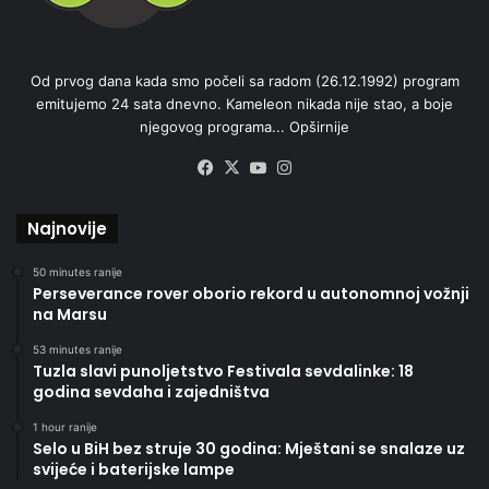
Od prvog dana kada smo počeli sa radom (26.12.1992) program
emitujemo 24 sata dnevno. Kameleon nikada nije stao, a boje
njegovog programa...
Opširnije
Facebook
X
YouTube
Instagram
Najnovije
50 minutes ranije
Perseverance rover oborio rekord u autonomnoj vožnji
na Marsu
53 minutes ranije
Tuzla slavi punoljetstvo Festivala sevdalinke: 18
godina sevdaha i zajedništva
1 hour ranije
Selo u BiH bez struje 30 godina: Mještani se snalaze uz
svijeće i baterijske lampe