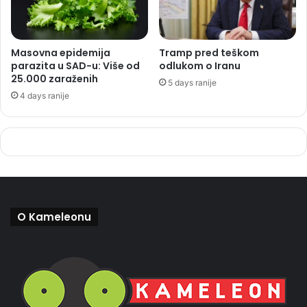
Masovna epidemija
Tramp pred teškom
parazita u SAD-u: Više od
odlukom o Iranu
25.000 zaraženih
5 days ranije
4 days ranije
O Kameleonu