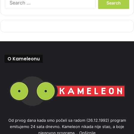
e
a
r
c
h
f
o
r
:
O Kameleonu
Od prvog dana kada smo počeli sa radom (26.12.1992) program
emitujemo 24 sata dnevno. Kameleon nikada nije stao, a boje
njegovog programa...
Opširnije