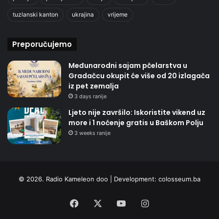
tuzlanski kanton
ukrajina
vrijeme
Preporučujemo
Međunarodni sajam pčelarstva u
Gradačcu okupit će više od 20 izlagača
iz pet zemalja
3 days ranije
Ljeto nije završilo: Iskoristite vikend uz
more i 1 noćenje gratis u Baškom Polju
3 weeks ranije
© 2026. Radio Kameleon doo | Development:
colosseum.ba
Facebook
X
YouTube
Instagram