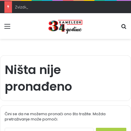
Zvizdić, Magazinović i Kojović traže poseban status za Memorijalni centar Srebrenica
Meni
Pr
Ništa nije
pronađeno
Čini se da ne možemo pronaći ono što tražite. Možda
pretraživanje može pomoći.
S