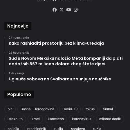
Facebook
X
YouTube
Instagram
Najnovije
21 hours ranije
Kako rashladiti prostoriju bez klima-uređaja
22 hours ranije
Sud u Novom Meksiku naložio Meta kompaniji da plati
dodatnih 567 miliona dolara zbog štete djeci
1 day ranije
Uginuće sobova na Svalbardu zbunjuje naučnike
Popularno
bih
Bosna i Hercegovina
Covid-19
fokus
fudbal
istaknuto
izrael
kameleon
koronavirus
milorad dodik
policija
predsjednik
rusija
sarajevo
tuzla