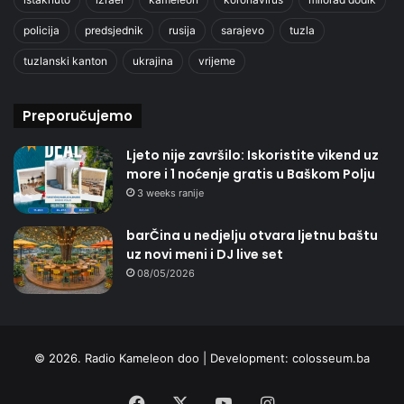
policija
predsjednik
rusija
sarajevo
tuzla
tuzlanski kanton
ukrajina
vrijeme
Preporučujemo
Ljeto nije završilo: Iskoristite vikend uz
more i 1 noćenje gratis u Baškom Polju
3 weeks ranije
barČina u nedjelju otvara ljetnu baštu
uz novi meni i DJ live set
08/05/2026
© 2026. Radio Kameleon doo | Development:
colosseum.ba
Facebook
X
YouTube
Instagram