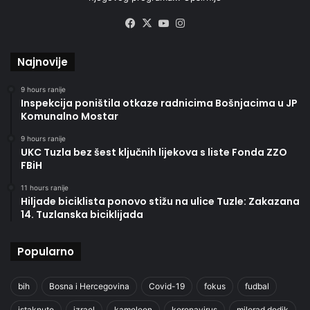
Facebook
X
YouTube
Instagram
Najnovije
9 hours ranije
Inspekcija poništila otkaze radnicima Bošnjacima u JP
Komunalno Mostar
9 hours ranije
UKC Tuzla bez šest ključnih lijekova s liste Fonda ZZO
FBiH
11 hours ranije
Hiljade biciklista ponovo stižu na ulice Tuzle: Zakazana
14. Tuzlanska biciklijada
Popularno
bih
Bosna i Hercegovina
Covid-19
fokus
fudbal
istaknuto
izrael
kameleon
koronavirus
milorad dodik