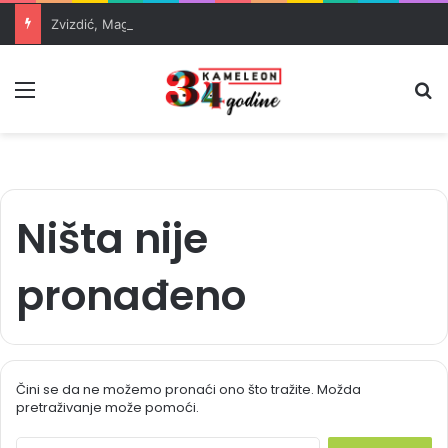
Zvizdić, Magazinović i Kojović traže poseban status za Memorijalni centar Srebrenica
Meni
Pr
Ništa nije
pronađeno
Čini se da ne možemo pronaći ono što tražite. Možda
pretraživanje može pomoći.
S