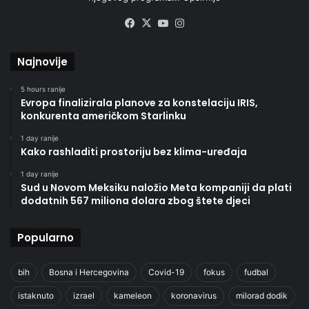
Facebook
X
YouTube
Instagram
Najnovije
5 hours ranije
Evropa finalizirala planove za konstelaciju IRIS,
konkurenta američkom Starlinku
1 day ranije
Kako rashladiti prostoriju bez klima-uređaja
1 day ranije
Sud u Novom Meksiku naložio Meta kompaniji da plati
dodatnih 567 miliona dolara zbog štete djeci
Popularno
bih
Bosna i Hercegovina
Covid-19
fokus
fudbal
istaknuto
izrael
kameleon
koronavirus
milorad dodik