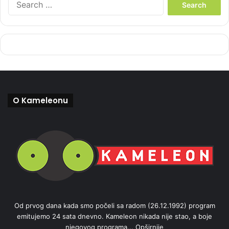
e
a
r
c
h
f
o
r
:
O Kameleonu
Od prvog dana kada smo počeli sa radom (26.12.1992) program
emitujemo 24 sata dnevno. Kameleon nikada nije stao, a boje
njegovog programa...
Opširnije