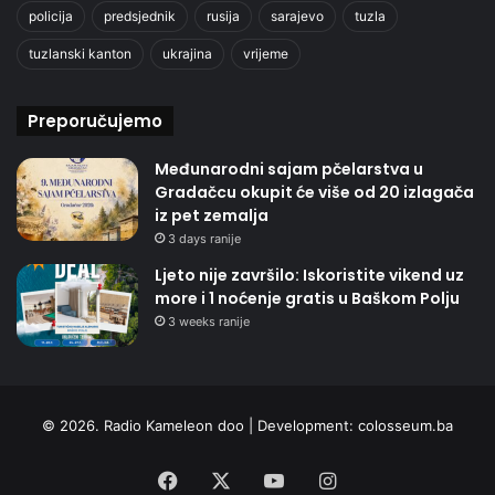
policija
predsjednik
rusija
sarajevo
tuzla
tuzlanski kanton
ukrajina
vrijeme
Preporučujemo
Međunarodni sajam pčelarstva u
Gradačcu okupit će više od 20 izlagača
iz pet zemalja
3 days ranije
Ljeto nije završilo: Iskoristite vikend uz
more i 1 noćenje gratis u Baškom Polju
3 weeks ranije
© 2026. Radio Kameleon doo | Development:
colosseum.ba
Facebook
X
YouTube
Instagram