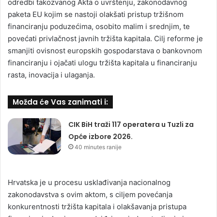
odredbi takozvanog Akta o uvrštenju, zakonodavnog
paketa EU kojim se nastoji olakšati pristup tržišnom
financiranju poduzećima, osobito malim i srednjim, te
povećati privlačnost javnih tržišta kapitala. Cilj reforme je
smanjiti ovisnost europskih gospodarstava o bankovnom
financiranju i ojačati ulogu tržišta kapitala u financiranju
rasta, inovacija i ulaganja.
Možda će Vas zanimati i:
CIK BiH traži 117 operatera u Tuzli za
Opće izbore 2026.
40 minutes ranije
Hrvatska je u procesu usklađivanja nacionalnog
zakonodavstva s ovim aktom, s ciljem povećanja
konkurentnosti tržišta kapitala i olakšavanja pristupa