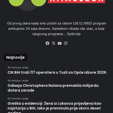
Od prvog dana kada smo počeli sa radom (26.12.1992) program
emitujemo 24 sata dnevno. Kameleon nikada nije stao, a boje
njegovog programa...
Opširnije
Facebook
X
YouTube
Instagram
Najnovije
40 minutes ranije
CIK BiH traži 117 operatera u Tuzli za Opće izbore 2026.
44 minutes ranije
Odiseja Christophera Nolana premašila milijardu
dolara zarade
50 minutes ranije
Greška u evidenciji: Žena iz Lukavca prijavljena kao
najstarija u BiH, iako je preminula prije skoro deset
godina