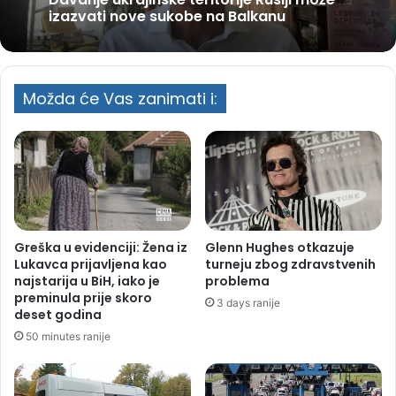
Davanje ukrajinske teritorije Rusiji može
izazvati nove sukobe na Balkanu
Možda će Vas zanimati i:
Greška u evidenciji: Žena iz
Glenn Hughes otkazuje
Lukavca prijavljena kao
turneju zbog zdravstvenih
najstarija u BiH, iako je
problema
preminula prije skoro
3 days ranije
deset godina
50 minutes ranije