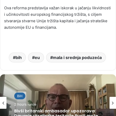
Ova reforma predstavlja važan iskorak u jačanju likvidnosti
i učinkovitosti europskog financijskog tržišta, s ciljem
stvaranja stvarne Unije tržišta kapitala i jačanja strateške
autonomije EU u financijama.
bih
eu
mala i srednja poduzeća
BiH
2 hours ranije
Bivši britanski ambasador upozorava: