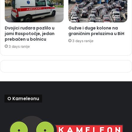
Dvojici rudara pozlilo u
Gužve i duge kolone na
jami Raspotočje, jedan
graničnim prelazima u BiH
prebačen u bolnicu
3 days ranije
3 days ranije
O Kameleonu