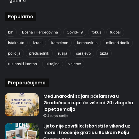
Popularno
bih
Bosna i Hercegovina
Covid-19
fokus
fudbal
istaknuto
izrael
kameleon
koronavirus
milorad dodik
policija
predsjednik
rusija
sarajevo
tuzla
tuzlanski kanton
ukrajina
vrijeme
Preporučujemo
Međunarodni sajam pčelarstva u
Gradačcu okupit će više od 20 izlagača
iz pet zemalja
4 days ranije
Ljeto nije završilo: Iskoristite vikend uz
more i 1 noćenje gratis u Baškom Polju
4 weeks ranije