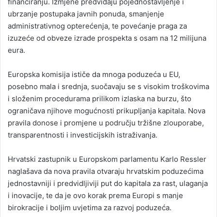
financiranju. Izmjene predviđaju pojednostavljenje i
ubrzanje postupaka javnih ponuda, smanjenje
administrativnog opterećenja, te povećanje praga za
izuzeće od obveze izrade prospekta s osam na 12 milijuna
eura.
Europska komisija ističe da mnoga poduzeća u EU,
posebno mala i srednja, suočavaju se s visokim troškovima
i složenim procedurama prilikom izlaska na burzu, što
ograničava njihove mogućnosti prikupljanja kapitala. Nova
pravila donose i promjene u području tržišne zlouporabe,
transparentnosti i investicijskih istraživanja.
Hrvatski zastupnik u Europskom parlamentu Karlo Ressler
naglašava da nova pravila otvaraju hrvatskim poduzećima
jednostavniji i predvidljiviji put do kapitala za rast, ulaganja
i inovacije, te da je ovo korak prema Europi s manje
birokracije i boljim uvjetima za razvoj poduzeća.