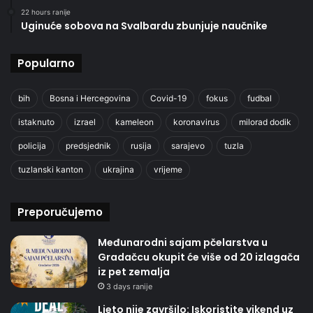
22 hours ranije
Uginuće sobova na Svalbardu zbunjuje naučnike
Popularno
bih
Bosna i Hercegovina
Covid-19
fokus
fudbal
istaknuto
izrael
kameleon
koronavirus
milorad dodik
policija
predsjednik
rusija
sarajevo
tuzla
tuzlanski kanton
ukrajina
vrijeme
Preporučujemo
Međunarodni sajam pčelarstva u
Gradačcu okupit će više od 20 izlagača
iz pet zemalja
3 days ranije
Ljeto nije završilo: Iskoristite vikend uz