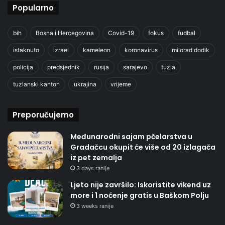
Popularno
bih
Bosna i Hercegovina
Covid-19
fokus
fudbal
istaknuto
izrael
kameleon
koronavirus
milorad dodik
policija
predsjednik
rusija
sarajevo
tuzla
tuzlanski kanton
ukrajina
vrijeme
Preporučujemo
Međunarodni sajam pčelarstva u
Gradačcu okupit će više od 20 izlagača
iz pet zemalja
3 days ranije
Ljeto nije završilo: Iskoristite vikend uz
more i 1 noćenje gratis u Baškom Polju
3 weeks ranije