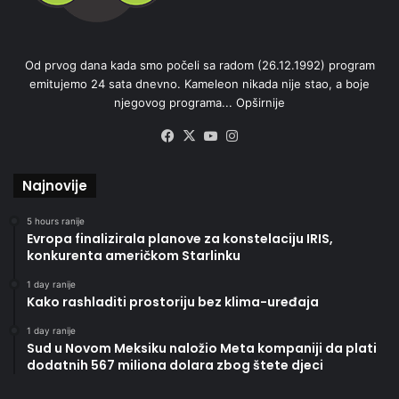
Od prvog dana kada smo počeli sa radom (26.12.1992) program
emitujemo 24 sata dnevno. Kameleon nikada nije stao, a boje
njegovog programa...
Opširnije
Facebook
X
YouTube
Instagram
Najnovije
5 hours ranije
Evropa finalizirala planove za konstelaciju IRIS,
konkurenta američkom Starlinku
1 day ranije
Kako rashladiti prostoriju bez klima-uređaja
1 day ranije
Sud u Novom Meksiku naložio Meta kompaniji da plati
dodatnih 567 miliona dolara zbog štete djeci