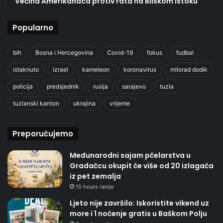
Većina Amerikanaca protiv rata na Bliskom istoku
Popularno
bih
Bosna i Hercegovina
Covid-19
fokus
fudbal
istaknuto
izrael
kameleon
koronavirus
milorad dodik
policija
predsjednik
rusija
sarajevo
tuzla
tuzlanski kanton
ukrajina
vrijeme
Preporučujemo
Međunarodni sajam pčelarstva u
Gradačcu okupit će više od 20 izlagača
iz pet zemalja
15 hours ranije
Ljeto nije završilo: Iskoristite vikend uz
more i 1 noćenje gratis u Baškom Polju