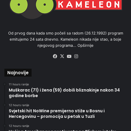
Od prvog dana kada smo počeli sa radom (26.12.1992) program
emitujemo 24 sata dnevno. Kameleon nikada nije stao, a boje
njegovog programa...
Opširnije
Facebook
X
YouTube
Instagram
Najnovije
11 hours ranije
Muškarac (71) i žena (59) dobili bliznakinje nakon 34
godine borbe
12 hours ranije
Svjetski hit NoWine premijerno stiže u Bosnu i
Hercegovinu – promocija u petak u Tuzli
12 hours ranije