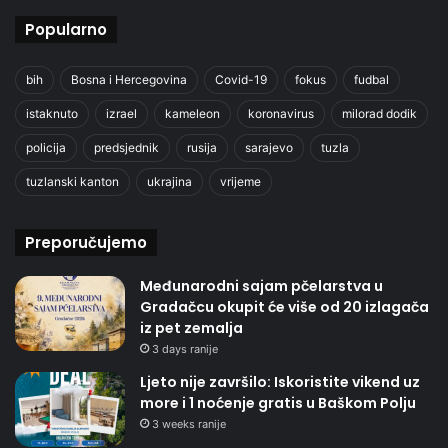
Popularno
bih
Bosna i Hercegovina
Covid-19
fokus
fudbal
istaknuto
izrael
kameleon
koronavirus
milorad dodik
policija
predsjednik
rusija
sarajevo
tuzla
tuzlanski kanton
ukrajina
vrijeme
Preporučujemo
Međunarodni sajam pčelarstva u
Gradačcu okupit će više od 20 izlagača
iz pet zemalja
3 days ranije
Ljeto nije završilo: Iskoristite vikend uz
more i 1 noćenje gratis u Baškom Polju
3 weeks ranije