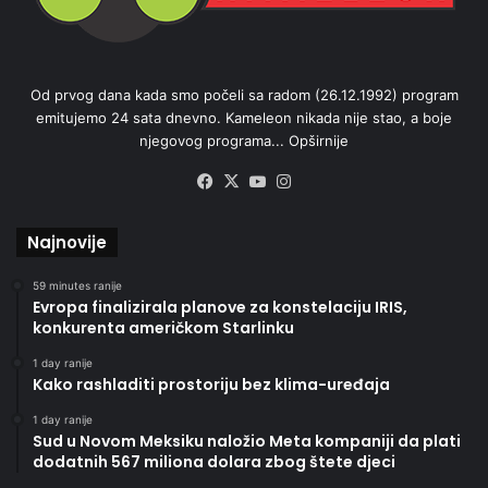
Od prvog dana kada smo počeli sa radom (26.12.1992) program
emitujemo 24 sata dnevno. Kameleon nikada nije stao, a boje
njegovog programa...
Opširnije
Facebook
X
YouTube
Instagram
Najnovije
59 minutes ranije
Evropa finalizirala planove za konstelaciju IRIS,
konkurenta američkom Starlinku
1 day ranije
Kako rashladiti prostoriju bez klima-uređaja
1 day ranije
Sud u Novom Meksiku naložio Meta kompaniji da plati
dodatnih 567 miliona dolara zbog štete djeci