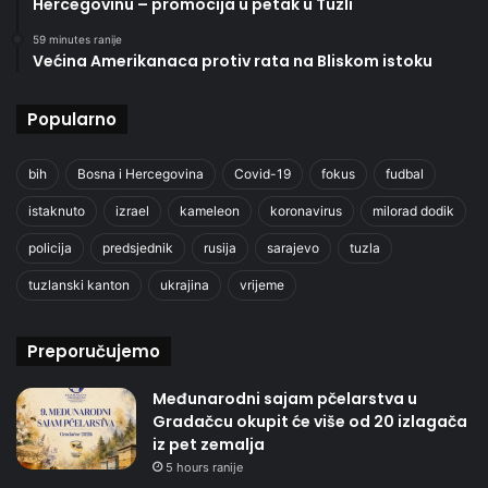
Hercegovinu – promocija u petak u Tuzli
59 minutes ranije
Većina Amerikanaca protiv rata na Bliskom istoku
Popularno
bih
Bosna i Hercegovina
Covid-19
fokus
fudbal
istaknuto
izrael
kameleon
koronavirus
milorad dodik
policija
predsjednik
rusija
sarajevo
tuzla
tuzlanski kanton
ukrajina
vrijeme
Preporučujemo
Međunarodni sajam pčelarstva u
Gradačcu okupit će više od 20 izlagača
iz pet zemalja
5 hours ranije