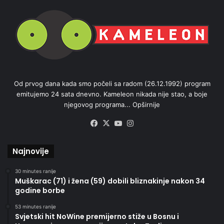
Od prvog dana kada smo počeli sa radom (26.12.1992) program
emitujemo 24 sata dnevno. Kameleon nikada nije stao, a boje
njegovog programa...
Opširnije
Facebook
X
YouTube
Instagram
Najnovije
30 minutes ranije
Muškarac (71) i žena (59) dobili bliznakinje nakon 34
godine borbe
53 minutes ranije
Svjetski hit NoWine premijerno stiže u Bosnu i