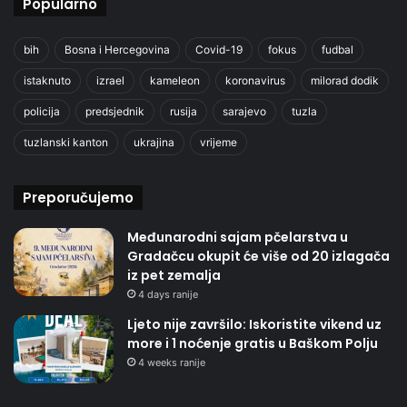
Popularno
bih
Bosna i Hercegovina
Covid-19
fokus
fudbal
istaknuto
izrael
kameleon
koronavirus
milorad dodik
policija
predsjednik
rusija
sarajevo
tuzla
tuzlanski kanton
ukrajina
vrijeme
Preporučujemo
Međunarodni sajam pčelarstva u
Gradačcu okupit će više od 20 izlagača
iz pet zemalja
4 days ranije
Ljeto nije završilo: Iskoristite vikend uz
more i 1 noćenje gratis u Baškom Polju
4 weeks ranije