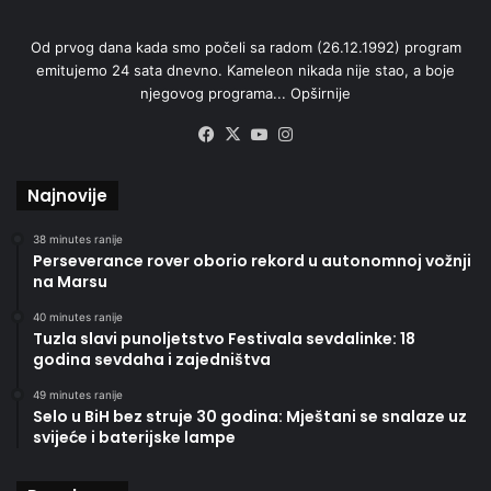
Od prvog dana kada smo počeli sa radom (26.12.1992) program
emitujemo 24 sata dnevno. Kameleon nikada nije stao, a boje
njegovog programa...
Opširnije
Facebook
X
YouTube
Instagram
Najnovije
38 minutes ranije
Perseverance rover oborio rekord u autonomnoj vožnji
na Marsu
40 minutes ranije
Tuzla slavi punoljetstvo Festivala sevdalinke: 18
godina sevdaha i zajedništva
49 minutes ranije
Selo u BiH bez struje 30 godina: Mještani se snalaze uz
svijeće i baterijske lampe