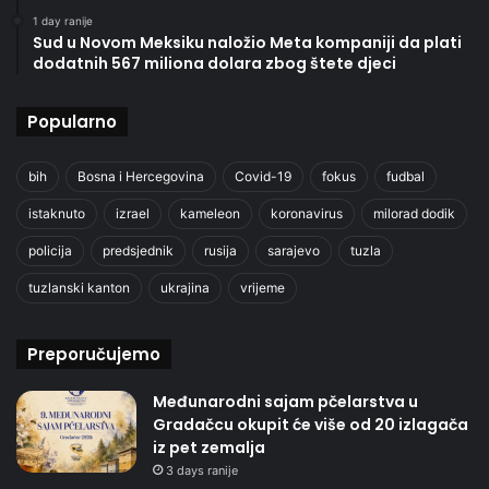
1 day ranije
Sud u Novom Meksiku naložio Meta kompaniji da plati
dodatnih 567 miliona dolara zbog štete djeci
Popularno
bih
Bosna i Hercegovina
Covid-19
fokus
fudbal
istaknuto
izrael
kameleon
koronavirus
milorad dodik
policija
predsjednik
rusija
sarajevo
tuzla
tuzlanski kanton
ukrajina
vrijeme
Preporučujemo
Međunarodni sajam pčelarstva u
Gradačcu okupit će više od 20 izlagača
iz pet zemalja
3 days ranije