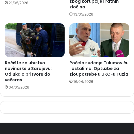
zbog korupcije i ratnih
21/05/2026
zločina
13/05/2026
Ročište za ubistvo
Počelo suđenje Tulumoviću
novinarke u Sarajevu:
i ostalima: Optužbe za
Odluka o pritvoru do
zloupotrebe u UKC-u Tuzla
večeras
16/04/2026
04/05/2026