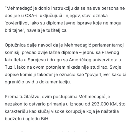
“Mehmedagć je donio instrukciju da se na sve personalne
dosijee u OSA-i, uključujući i njegov, stavi oznaka
‘povjerljivo’, iako su diplome javne isprave koje ne mogu
biti tajne”, navela je tužiteljica.
Optužnica dalje navodi da je Mehmedagić parlamentarnoj
komisiji predao dvije lažne diplome – jednu sa Pravnog
fakulteta u Sarajevu i drugu sa Američkog univerziteta u
Tuzli, iako na ovom potonjem nikada nije studirao. Svoje
dopise komisiji također je označio kao “povjerljive” kako bi
ograničio uvid u dokumentaciju.
Prema tužilaštvu, ovim postupcima Mehmedagić je
nezakonito ostvario primanja u iznosu od 293.000 KM, što
karakterišu kao slučaj visoke korupcije koja je naštetila
budžetu i ugledu BiH.