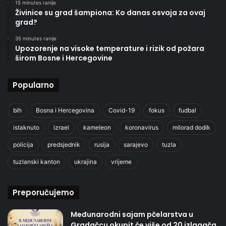
15 minutes ranije
Živinice su grad šampiona: Ko danas osvaja za ovaj
grad?
35 minutes ranije
Upozorenje na visoke temperature i rizik od požara
širom Bosne i Hercegovine
Popularno
bih
Bosna i Hercegovina
Covid-19
fokus
fudbal
istaknuto
izrael
kameleon
koronavirus
milorad dodik
policija
predsjednik
rusija
sarajevo
tuzla
tuzlanski kanton
ukrajina
vrijeme
Preporučujemo
Međunarodni sajam pčelarstva u
Gradačcu okupit će više od 20 izlagača