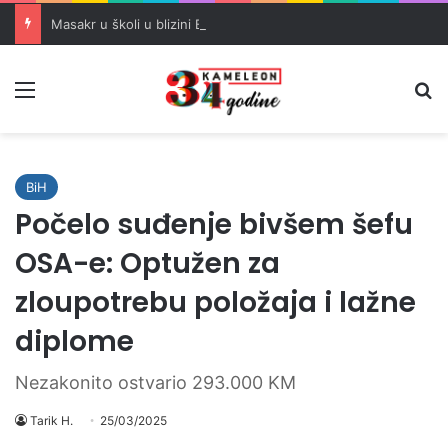
Masakr u školi u blizini Bangkoka: učenik ubio babu i dedu, pa pucao na nastavnike i đake
Meni
Pr
BiH
Počelo suđenje bivšem šefu
OSA-e: Optužen za
zloupotrebu položaja i lažne
diplome
Nezakonito ostvario 293.000 KM
Tarik H.
25/03/2025