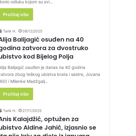
donio odluku kojom su svi…
Pročitaj više
Tarik H.
08/12/2025
Alija Balijagić osuđen na 40
godina zatvora za dvostruko
ubistvo kod Bijelog Polja
Alija Balijagić osuđen je danas na 40 godina
zatvora zbog teškog ubistva brata i sestre, Jovana
(60) i Milenke Madžgalj…
Pročitaj više
Tarik H.
27/11/2025
Anis Kalajdžić, optužen za
ubistvo Aldine Jahić, izjasnio se