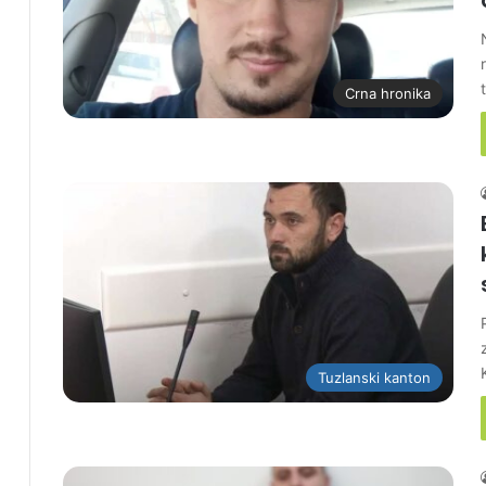
Crna hronika
Tuzlanski kanton