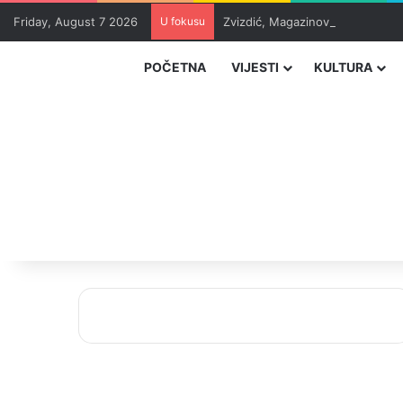
Friday, August 7 2026
U fokusu
Zvizdić, Magazinović i Kojović 
POČETNA
VIJESTI
KULTURA