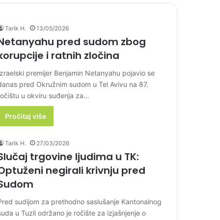
Tarik H.
13/05/2026
Netanyahu pred sudom zbog
korupcije i ratnih zločina
Izraelski premijer Benjamin Netanyahu pojavio se
danas pred Okružnim sudom u Tel Avivu na 87.
ročištu u okviru suđenja za…
Pročitaj više
Tarik H.
27/03/2026
Slučaj trgovine ljudima u TK:
Optuženi negirali krivnju pred
Sudom
Pred sudijom za prethodno saslušanje Kantonalnog
suda u Tuzli održano je ročište za izjašnjenje o