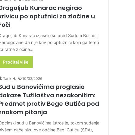
Dragoljub Kunarac negirao
krivicu po optužnici za zločine u
Foči
Dragoljub Kunarac izjasnio se pred Sudom Bosne i
Hercegovine da nije kriv po optužnici koja ga tereti
za ratne zločine…
Pročitaj više
Tarik H.
10/02/2026
Sud u Banovićima proglasio
dokaze Tužilaštva nezakonitim:
Predmet protiv Bege Gutića pod
znakom pitanja
Općinski sud u Banovićima jutros je, tokom suđenja
bivšem načelniku ove općine Begi Gutiću (SDA),