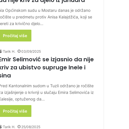
da nije kriv za djelo iz januara
Na Općinskom sudu u Mostaru danas je održano
ročište u predmetu protiv Anisa Kalajdžića, koji se
tereti za krivično djelo…
Pročitaj više
Tarik H.
03/09/2025
Emir Selimović se izjasnio da nije
kriv za ubistvo supruge Inele i
sina
Pred Kantonalnim sudom u Tuzli održano je ročište
za izjašnjenje o krivnji u slučaju Emira Selimovića iz
Kalesije, optuženog da…
Pročitaj više
Tarik H.
25/08/2025