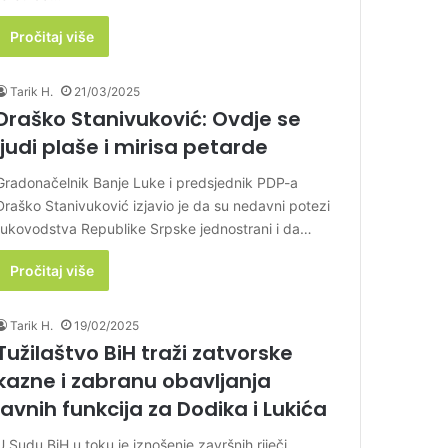
Pročitaj više
Tarik H.
21/03/2025
Draško Stanivuković: Ovdje se
ljudi plaše i mirisa petarde
Gradonačelnik Banje Luke i predsjednik PDP-a
Draško Stanivuković izjavio je da su nedavni potezi
rukovodstva Republike Srpske jednostrani i da…
Pročitaj više
Tarik H.
19/02/2025
Tužilaštvo BiH traži zatvorske
kazne i zabranu obavljanja
javnih funkcija za Dodika i Lukića
U Sudu BiH u toku je iznošenje završnih riječi