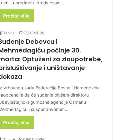
krivnji u predmetu protiv osam…
Pročitaj više
Tarik H.
25/03/2026
Suđenje Debevcu i
Mehmedagiću počinje 30.
marta: Optuženi za zloupotrebe,
prisluškivanje i uništavanje
dokaza
Iz Vrhovnog suda Federacije Bosne i Hercegovine
saopćeno je da će suđenje bivšem direktoru
Obavještajno-sigurnosne agencije Osmanu
Mehmedagiću i suspendovanom…
Pročitaj više
Tarik H.
06/03/2026