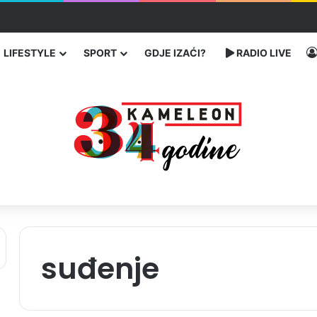
traže poseban status za Memorijalni centar Srebrenica
LIFESTYLE
SPORT
GDJE IZAĆI?
RADIO LIVE
suđenje