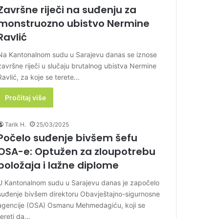
Završne riječi na suđenju za
monstruozno ubistvo Nermine
Ravlić
Na Kantonalnom sudu u Sarajevu danas se iznose
završne riječi u slučaju brutalnog ubistva Nermine
Ravlić, za koje se terete…
Pročitaj više
Tarik H.
25/03/2025
Počelo suđenje bivšem šefu
OSA-e: Optužen za zloupotrebu
položaja i lažne diplome
U Kantonalnom sudu u Sarajevu danas je započelo
suđenje bivšem direktoru Obavještajno-sigurnosne
agencije (OSA) Osmanu Mehmedagiću, koji se
tereti da…