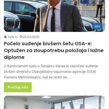
BiH
Tarik H.
25/03/2025
Počelo suđenje bivšem šefu OSA-e:
Optužen za zloupotrebu položaja i lažne
diplome
U Kantonalnom sudu u Sarajevu danas je započelo suđenje
bivšem direktoru Obavještajno-sigurnosne agencije (OSA)
Osmanu Mehmedagiću, koji se tereti da…
Pročitaj više