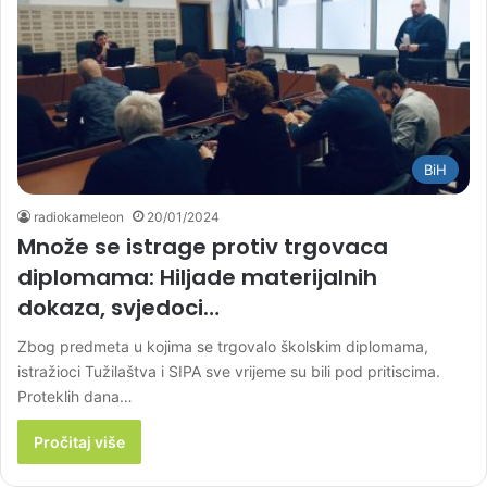
BiH
radiokameleon
20/01/2024
Množe se istrage protiv trgovaca
diplomama: Hiljade materijalnih
dokaza, svjedoci…
Zbog predmeta u kojima se trgovalo školskim diplomama,
istražioci Tužilaštva i SIPA sve vrijeme su bili pod pritiscima.
Proteklih dana…
Pročitaj više