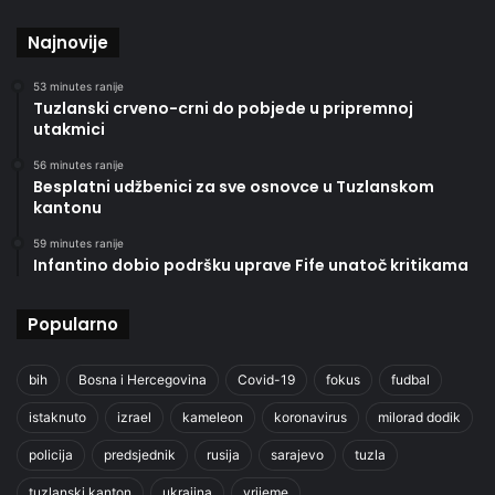
Najnovije
53 minutes ranije
Tuzlanski crveno-crni do pobjede u pripremnoj
utakmici
56 minutes ranije
Besplatni udžbenici za sve osnovce u Tuzlanskom
kantonu
59 minutes ranije
Infantino dobio podršku uprave Fife unatoč kritikama
Popularno
bih
Bosna i Hercegovina
Covid-19
fokus
fudbal
istaknuto
izrael
kameleon
koronavirus
milorad dodik
policija
predsjednik
rusija
sarajevo
tuzla
tuzlanski kanton
ukrajina
vrijeme