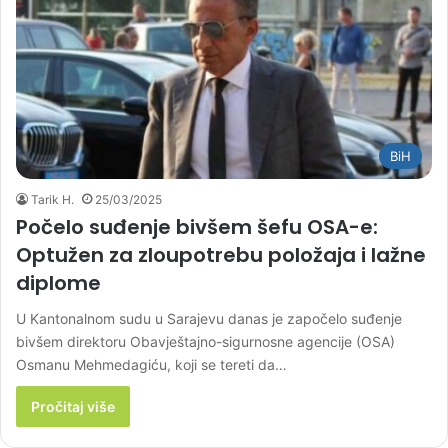
BiH
Tarik H.
25/03/2025
Počelo suđenje bivšem šefu OSA-e:
Optužen za zloupotrebu položaja i lažne
diplome
U Kantonalnom sudu u Sarajevu danas je započelo suđenje
bivšem direktoru Obavještajno-sigurnosne agencije (OSA)
Osmanu Mehmedagiću, koji se tereti da…
Pročitaj više