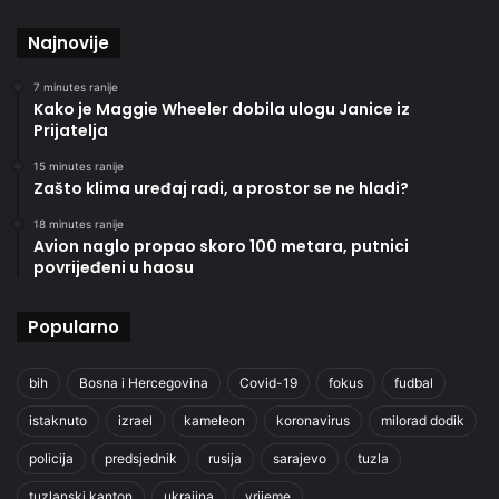
Najnovije
7 minutes ranije
Kako je Maggie Wheeler dobila ulogu Janice iz
Prijatelja
15 minutes ranije
Zašto klima uređaj radi, a prostor se ne hladi?
18 minutes ranije
Avion naglo propao skoro 100 metara, putnici
povrijeđeni u haosu
Popularno
bih
Bosna i Hercegovina
Covid-19
fokus
fudbal
istaknuto
izrael
kameleon
koronavirus
milorad dodik
policija
predsjednik
rusija
sarajevo
tuzla
tuzlanski kanton
ukrajina
vrijeme