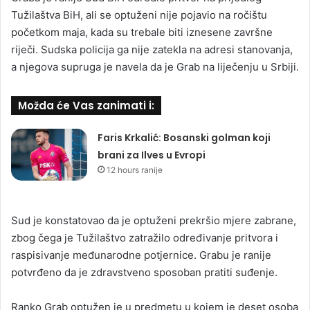
Tužilaštva BiH, ali se optuženi nije pojavio na ročištu
početkom maja, kada su trebale biti iznesene završne
riječi. Sudska policija ga nije zatekla na adresi stanovanja,
a njegova supruga je navela da je Grab na liječenju u Srbiji.
Možda će Vas zanimati i:
Faris Krkalić: Bosanski golman koji
brani za Ilves u Evropi
12 hours ranije
Sud je konstatovao da je optuženi prekršio mjere zabrane,
zbog čega je Tužilaštvo zatražilo određivanje pritvora i
raspisivanje međunarodne potjernice. Grabu je ranije
potvrđeno da je zdravstveno sposoban pratiti suđenje.
Ranko Grab optužen je u predmetu u kojem je deset osoba