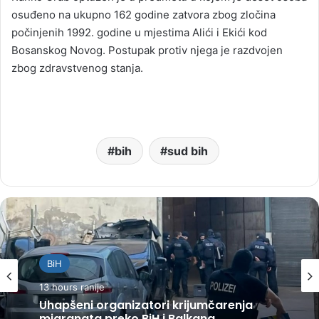
osuđeno na ukupno 162 godine zatvora zbog zločina
počinjenih 1992. godine u mjestima Alići i Ekići kod
Bosanskog Novog. Postupak protiv njega je razdvojen
zbog zdravstvenog stanja.
bih
sud bih
BiH
13 hours ranije
Uhapšeni organizatori krijumčarenja
migranata preko BiH i Balkana