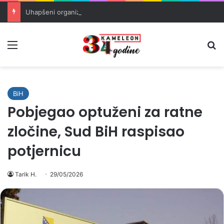
Uhapšeni organizatori krijumčarenja migranata preko BiH i Balkana
Meni
Pr
BiH
Pobjegao optuženi za ratne
zločine, Sud BiH raspisao
potjernicu
Tarik H.
29/05/2026