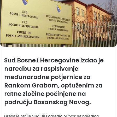
Sud Bosne i Hercegovine izdao je
naredbu za raspisivanje
međunarodne potjernice za
Rankom Grabom, optuženim za
ratne zločine počinjene na
području Bosanskog Novog.
Graba je ranije Sud BiH odredio pritvor na prijedlog