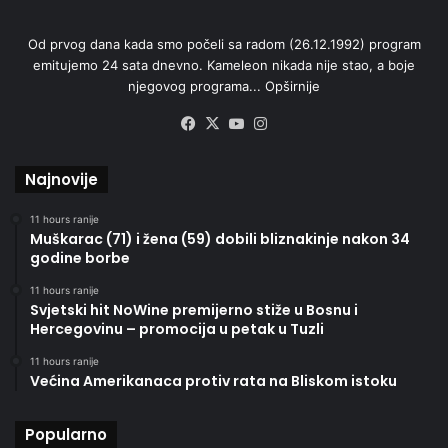
Od prvog dana kada smo počeli sa radom (26.12.1992) program
emitujemo 24 sata dnevno. Kameleon nikada nije stao, a boje
njegovog programa...
Opširnije
Facebook
X
YouTube
Instagram
Najnovije
11 hours ranije
Muškarac (71) i žena (59) dobili bliznakinje nakon 34
godine borbe
11 hours ranije
Svjetski hit NoWine premijerno stiže u Bosnu i
Hercegovinu – promocija u petak u Tuzli
11 hours ranije
Većina Amerikanaca protiv rata na Bliskom istoku
Popularno