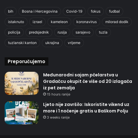
bih
Bosna i Hercegovina
Covid-19
fokus
fudbal
istaknuto
izrael
kameleon
koronavirus
milorad dodik
policija
predsjednik
rusija
sarajevo
tuzla
tuzlanski kanton
ukrajina
vrijeme
Preporučujemo
Međunarodni sajam pčelarstva u
Gradačcu okupit će više od 20 izlagača
iz pet zemalja
15 hours ranije
Ljeto nije završilo: Iskoristite vikend uz
more i 1 noćenje gratis u Baškom Polju
3 weeks ranije