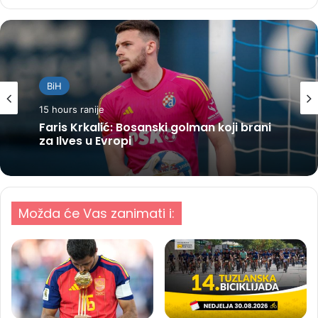
BiH
15 hours ranije
Faris Krkalić: Bosanski golman koji brani
za Ilves u Evropi
Možda će Vas zanimati i: