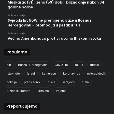
Muškarac (71) i žena (59) dobili bliznakinje nakon 34
godine borbe
14 hours ranije
Svjetski hit NoWine premijerno stiže u Bosnu i
Hercegovinu – promocija u petak u Tuzli
14 hours ranije
Većina Amerikanaca protiv rata na Bliskom istoku
Popularno
bih
Bosna i Hercegovina
Covid-19
fokus
fudbal
istaknuto
izrael
kameleon
koronavirus
milorad dodik
policija
predsjednik
rusija
sarajevo
tuzla
tuzlanski kanton
ukrajina
vrijeme
Preporučujemo