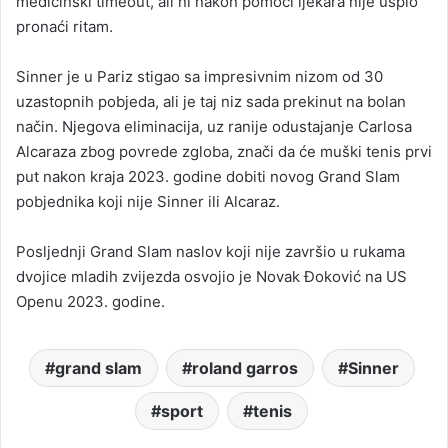
medicinski timeout, ali ni nakon pomoći ljekara nije uspio
pronaći ritam.
Sinner je u Pariz stigao sa impresivnim nizom od 30
uzastopnih pobjeda, ali je taj niz sada prekinut na bolan
način. Njegova eliminacija, uz ranije odustajanje Carlosa
Alcaraza zbog povrede zgloba, znači da će muški tenis prvi
put nakon kraja 2023. godine dobiti novog Grand Slam
pobjednika koji nije Sinner ili Alcaraz.
Posljednji Grand Slam naslov koji nije završio u rukama
dvojice mladih zvijezda osvojio je Novak Đoković na US
Openu 2023. godine.
grand slam
roland garros
Sinner
sport
tenis