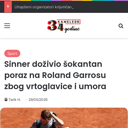
Uhapšeni organizatori krijumčarenja migranata preko BiH i Balkana
Meni
Pr
Sport
Sinner doživio šokantan
poraz na Roland Garrosu
zbog vrtoglavice i umora
Tarik H.
29/05/2026