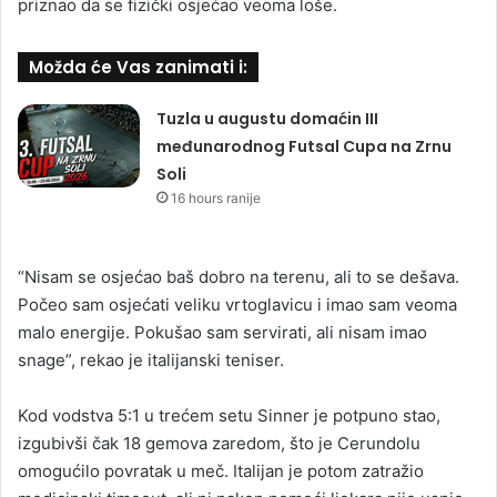
priznao da se fizički osjećao veoma loše.
Možda će Vas zanimati i:
Tuzla u augustu domaćin III
međunarodnog Futsal Cupa na Zrnu
Soli
16 hours ranije
“Nisam se osjećao baš dobro na terenu, ali to se dešava.
Počeo sam osjećati veliku vrtoglavicu i imao sam veoma
malo energije. Pokušao sam servirati, ali nisam imao
snage”, rekao je italijanski teniser.
Kod vodstva 5:1 u trećem setu Sinner je potpuno stao,
izgubivši čak 18 gemova zaredom, što je Cerundolu
omogućilo povratak u meč. Italijan je potom zatražio