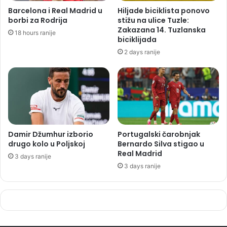
Barcelona i Real Madrid u
Hiljade biciklista ponovo
borbi za Rodrija
stižu na ulice Tuzle:
Zakazana 14. Tuzlanska
18 hours ranije
biciklijada
2 days ranije
Damir Džumhur izborio
Portugalski čarobnjak
drugo kolo u Poljskoj
Bernardo Silva stigao u
Real Madrid
3 days ranije
3 days ranije