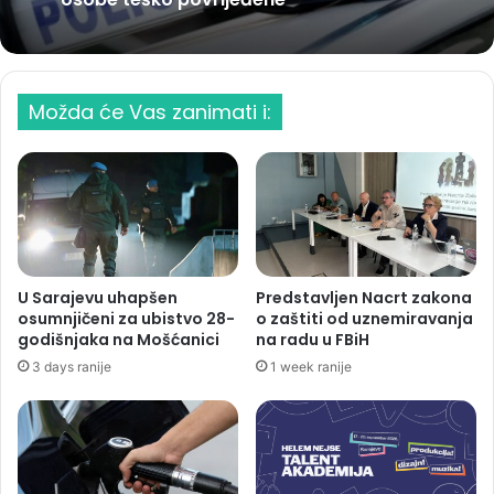
Možda će Vas zanimati i:
U Sarajevu uhapšen
Predstavljen Nacrt zakona
osumnjičeni za ubistvo 28-
o zaštiti od uznemiravanja
godišnjaka na Mošćanici
na radu u FBiH
3 days ranije
1 week ranije