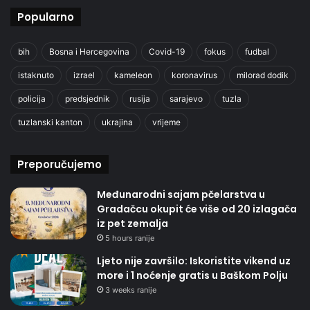
Popularno
bih
Bosna i Hercegovina
Covid-19
fokus
fudbal
istaknuto
izrael
kameleon
koronavirus
milorad dodik
policija
predsjednik
rusija
sarajevo
tuzla
tuzlanski kanton
ukrajina
vrijeme
Preporučujemo
Međunarodni sajam pčelarstva u
Gradačcu okupit će više od 20 izlagača
iz pet zemalja
5 hours ranije
Ljeto nije završilo: Iskoristite vikend uz
more i 1 noćenje gratis u Baškom Polju
3 weeks ranije