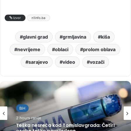
Izvor
n1info.ba
glavni grad
grmljavina
kiša
nevrijeme
oblaci
prolom oblava
sarajevo
video
vozači
BiH
2 hours ranije
Teška nesreća kod Tomislavgrada: Četiri
osobe teško povrijeđene