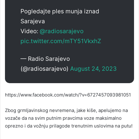
Pogledajte ples munja iznad
Sarajeva
Video:
@radiosarajevo
pic.twitter.com/mTY51VkxhZ
— Radio Sarajevo
(@radiosarajevo)
August 24, 2023
https://www.facebook.com/watch/?v=6727457093981051
Zbog grmljavinskog nevremena, jake kiše, apelujemo na
vozače da na svim putnim pravcima voze maksimalno
oprezno i da vožnju prilagode trenutnim uslovima na putu!