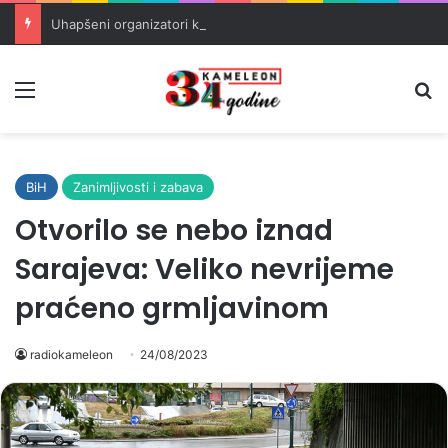
Uhapšeni organizatori krijumčarenja migranata preko BiH i Balkana
Meni
Pr
BiH
Zanimljivosti i zabava
Otvorilo se nebo iznad
Sarajeva: Veliko nevrijeme
praćeno grmljavinom
radiokameleon
24/08/2023