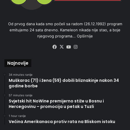
Od prvog dana kada smo počeli sa radom (26.12.1992) program
emitujemo 24 sata dnevno. Kameleon nikada nije stao, a boje
njegovog programa...
Opširnije
Facebook
X
YouTube
Instagram
Najnovije
34 minutes ranije
Muškarac (71) i žena (59) dobili bliznakinje nakon 34
godine borbe
57 minutes ranije
Svjetski hit NoWine premijerno stiže u Bosnu i
Hercegovinu – promocija u petak u Tuzli
1 hour ranije
Većina Amerikanaca protiv rata na Bliskom istoku