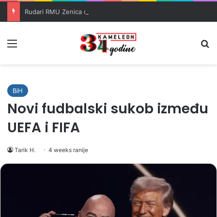
Rudari RMU Zenica drugu noć proveli u jami u znak protesta
Meni
Pr
BiH
Novi fudbalski sukob između
UEFA i FIFA
Tarik H.
4 weeks ranije