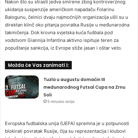
Nakon što su strasti jedva smirene zbog kontroverznog
ukidanja suspenzije američkom napadaču Folarinu
Balogunu, čelnici dvaju najmoćnijih organizacija ušli su u
direktan klinč oko pitanja povratka Rusije u međunarodna
takmičenja. Dok krovna svjetska kuća fudbala pod
vodstvom Giannija Infantina aktivno ispituje teren za
popuštanje sankcija, iz Evrope stiže jasan i oštar veto.
Možda će Vas zanimati i:
Tuzla u augustu domaćin III
međunarodnog Futsal Cupa na Zrnu
Soli
5 minutes ranije
Evropska fudbalska unija (UEFA) spremna je u potpunosti
blokirati povratak Rusije, čija su reprezentacija i klubovi