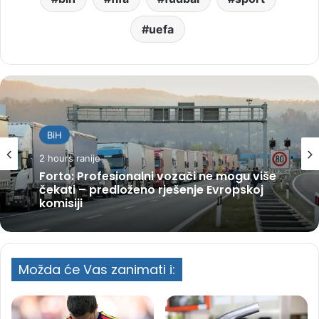
uefa
BiH
2 hours ranije
Forto: Profesionalni vozači ne mogu više
čekati – predloženo rješenje Evropskoj
komisiji
Možda će Vas zanimati i: