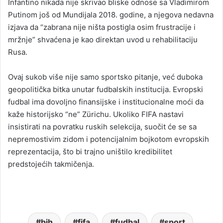
Infantino nikada nije skrivao bliske odnose sa Vladimirom
Putinom još od Mundijala 2018. godine, a njegova nedavna
izjava da “zabrana nije ništa postigla osim frustracije i
mržnje” shvaćena je kao direktan uvod u rehabilitaciju
Rusa.
Ovaj sukob više nije samo sportsko pitanje, već duboka
geopolitička bitka unutar fudbalskih institucija. Evropski
fudbal ima dovoljno finansijske i institucionalne moći da
kaže historijsko “ne” Zürichu. Ukoliko FIFA nastavi
insistirati na povratku ruskih selekcija, suočit će se sa
nepremostivim zidom i potencijalnim bojkotom evropskih
reprezentacija, što bi trajno uništilo kredibilitet
predstojećih takmičenja.
bih
fifa
fudbal
sport