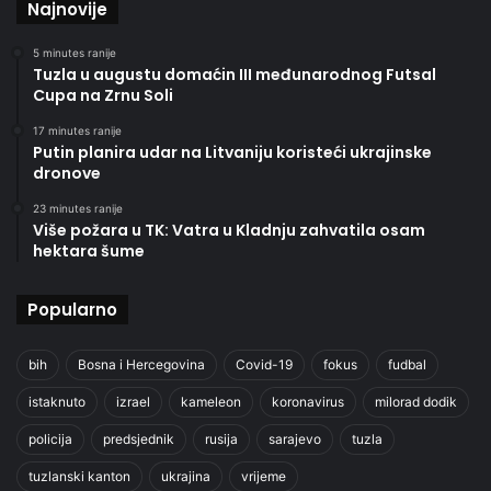
Najnovije
5 minutes ranije
Tuzla u augustu domaćin III međunarodnog Futsal
Cupa na Zrnu Soli
17 minutes ranije
Putin planira udar na Litvaniju koristeći ukrajinske
dronove
23 minutes ranije
Više požara u TK: Vatra u Kladnju zahvatila osam
hektara šume
Popularno
bih
Bosna i Hercegovina
Covid-19
fokus
fudbal
istaknuto
izrael
kameleon
koronavirus
milorad dodik
policija
predsjednik
rusija
sarajevo
tuzla
tuzlanski kanton
ukrajina
vrijeme