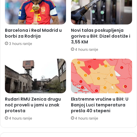
Barcelona i Real Madrid u
Novi talas poskupljenja
borbi za Rodrija
goriva u BiH: Dizel dostiže i
3,55 KM
3 hours ranije
4 hours ranije
Rudari RMU Zenica drugu
Ekstremne vrućine u BiH: U
noć proveli u jami u znak
Banjoj Luci temperatura
protesta
prešla 40 stepeni
4 hours ranije
4 hours ranije