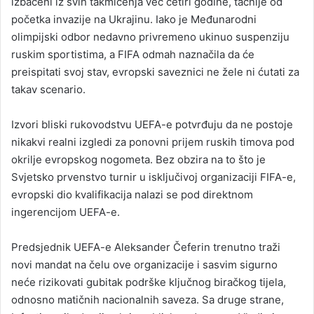
izbačeni iz svih takmičenja već četiri godine, tačnije od
početka invazije na Ukrajinu. Iako je Međunarodni
olimpijski odbor nedavno privremeno ukinuo suspenziju
ruskim sportistima, a FIFA odmah naznačila da će
preispitati svoj stav, evropski saveznici ne žele ni ćutati za
takav scenario.
Izvori bliski rukovodstvu UEFA-e potvrđuju da ne postoje
nikakvi realni izgledi za ponovni prijem ruskih timova pod
okrilje evropskog nogometa. Bez obzira na to što je
Svjetsko prvenstvo turnir u isključivoj organizaciji FIFA-e,
evropski dio kvalifikacija nalazi se pod direktnom
ingerencijom UEFA-e.
Predsjednik UEFA-e Aleksander Čeferin trenutno traži
novi mandat na čelu ove organizacije i sasvim sigurno
neće rizikovati gubitak podrške ključnog biračkog tijela,
odnosno matičnih nacionalnih saveza. Sa druge strane,