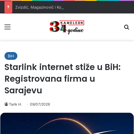
Zvizdić, Magazinović i Kojović traže poseban status za Memorijalni centar Srebrenica
Meni
Pr
BiH
Starlink internet stiže u BiH:
Registrovana firma u
Sarajevu
Tarik H.
09/07/2026