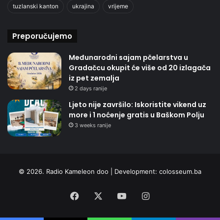
tuzlanski kanton
ukrajina
vrijeme
Preporučujemo
Međunarodni sajam pčelarstva u
Gradačcu okupit će više od 20 izlagača
iz pet zemalja
2 days ranije
Ljeto nije završilo: Iskoristite vikend uz
more i 1 noćenje gratis u Baškom Polju
3 weeks ranije
© 2026. Radio Kameleon doo | Development:
colosseum.ba
Facebook
X
YouTube
Instagram