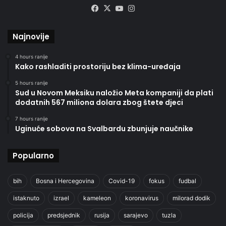
Facebook
X
YouTube
Instagram
Najnovije
4 hours ranije
Kako rashladiti prostoriju bez klima-uređaja
5 hours ranije
Sud u Novom Meksiku naložio Meta kompaniji da plati
dodatnih 567 miliona dolara zbog štete djeci
7 hours ranije
Uginuće sobova na Svalbardu zbunjuje naučnike
Popularno
bih
Bosna i Hercegovina
Covid-19
fokus
fudbal
istaknuto
izrael
kameleon
koronavirus
milorad dodik
policija
predsjednik
rusija
sarajevo
tuzla