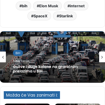
bih
Elon Musk
internet
SpaceX
Starlink
BiH
1 day ranije
Gužve i duge kolone na graničnim
prelazima u BiH
Možda će Vas zanimati i: