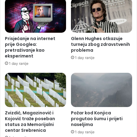
Prisjećanje na internet
Glenn Hughes otkazuje
prije Googlea:
turneju zbog zdravstvenih
pretraživanje kao
problema
eksperiment
1 day ranije
1 day ranije
Zvizdić, Magazinović i
Požar kod Konjica
Kojović traže poseban
progutao šumu i prijeti
status za Memorijalni
naseljima
centar Srebrenica
1 day ranije