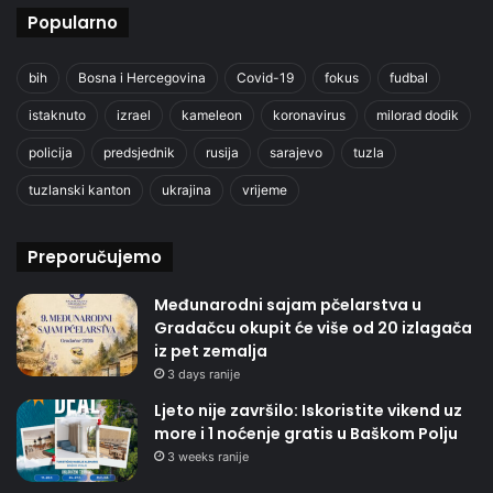
Popularno
bih
Bosna i Hercegovina
Covid-19
fokus
fudbal
istaknuto
izrael
kameleon
koronavirus
milorad dodik
policija
predsjednik
rusija
sarajevo
tuzla
tuzlanski kanton
ukrajina
vrijeme
Preporučujemo
Međunarodni sajam pčelarstva u
Gradačcu okupit će više od 20 izlagača
iz pet zemalja
3 days ranije
Ljeto nije završilo: Iskoristite vikend uz
more i 1 noćenje gratis u Baškom Polju
3 weeks ranije