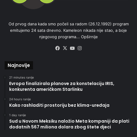
Od prvog dana kada smo počeli sa radom (26.12.1992) program
emitujemo 24 sata dnevno. Kameleon nikada nije stao, a boje
njegovog programa...
Opširnije
Facebook
X
YouTube
Instagram
Najnovije
21 minutes ranije
Evropa finalizirala planove za konstelaciju IRIS,
konkurenta američkom Starlinku
24 hours ranije
Kako rashladiti prostoriju bez klima-uređaja
1 day ranije
Sud u Novom Meksiku naložio Meta kompaniji da plati
dodatnih 567 miliona dolara zbog štete djeci