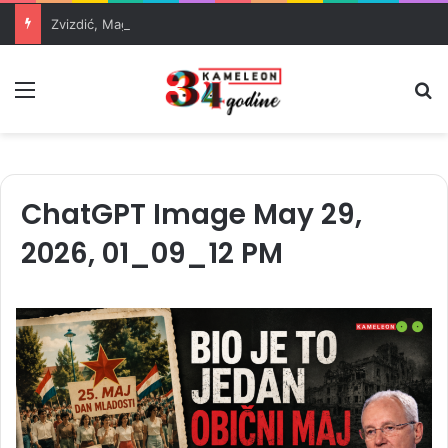
Zvizdić, Magazinović i Kojović traže poseban status za Memorijalni centar Srebrenica
Meni
Pr
ChatGPT Image May 29,
2026, 01_09_12 PM