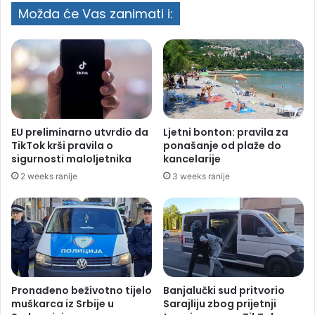
Možda će Vas zanimati i:
EU preliminarno utvrdio da
Ljetni bonton: pravila za
TikTok krši pravila o
ponašanje od plaže do
sigurnosti maloljetnika
kancelarije
2 weeks ranije
3 weeks ranije
Pronađeno beživotno tijelo
Banjalučki sud pritvorio
muškarca iz Srbije u
Sarajliju zbog prijetnji