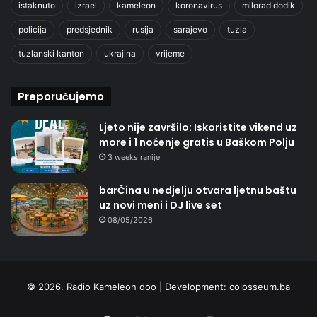
istaknuto
izrael
kameleon
koronavirus
milorad dodik
policija
predsjednik
rusija
sarajevo
tuzla
tuzlanski kanton
ukrajina
vrijeme
Preporučujemo
Ljeto nije završilo: Iskoristite vikend uz
more i 1 noćenje gratis u Baškom Polju
3 weeks ranije
barČina u nedjelju otvara ljetnu baštu
uz novi meni i DJ live set
08/05/2026
© 2026. Radio Kameleon doo | Development:
colosseum.ba