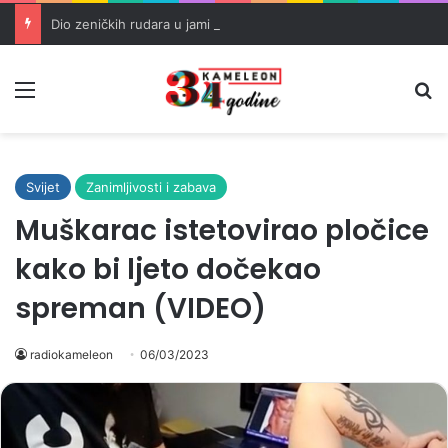
Dio zeničkih rudara u jami zbog neisplaćenih plata i problema sa zdravstvenim knjižicama
Meni
Pr
Svijet
Zanimljivosti i zabava
Muškarac istetovirao pločice
kako bi ljeto dočekao
spreman (VIDEO)
radiokameleon
06/03/2023