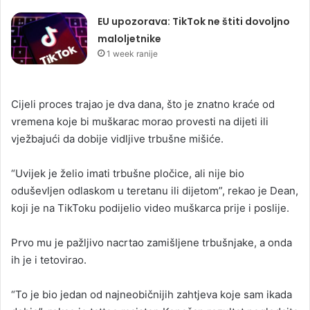
EU upozorava: TikTok ne štiti dovoljno
maloljetnike
1 week ranije
Cijeli proces trajao je dva dana, što je znatno kraće od
vremena koje bi muškarac morao provesti na dijeti ili
vježbajući da dobije vidljive trbušne mišiće.
“Uvijek je želio imati trbušne pločice, ali nije bio
oduševljen odlaskom u teretanu ili dijetom”, rekao je Dean,
koji je na TikToku podijelio video muškarca prije i poslije.
Prvo mu je pažljivo nacrtao zamišljene trbušnjake, a onda
ih je i tetovirao.
“To je bio jedan od najneobičnijih zahtjeva koje sam ikada