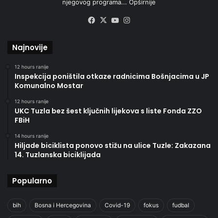
njegovog programa...
Opširnije
Facebook
X
YouTube
Instagram
Najnovije
12 hours ranije
Inspekcija poništila otkaze radnicima Bošnjacima u JP
Komunalno Mostar
12 hours ranije
UKC Tuzla bez šest ključnih lijekova s liste Fonda ZZO
FBiH
14 hours ranije
Hiljade biciklista ponovo stižu na ulice Tuzle: Zakazana
14. Tuzlanska biciklijada
Popularno
bih
Bosna i Hercegovina
Covid-19
fokus
fudbal