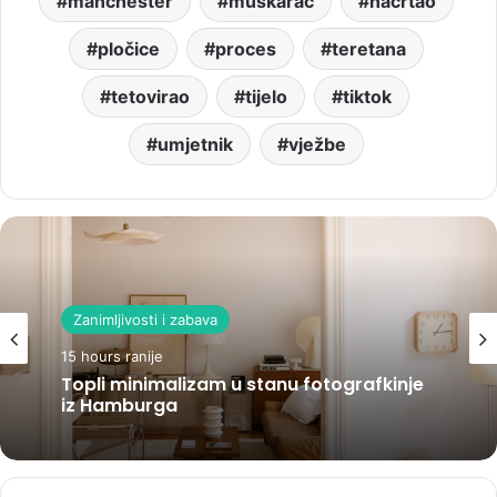
manchester
muškarac
nacrtao
pločice
proces
teretana
tetovirao
tijelo
tiktok
umjetnik
vježbe
Zanimljivosti i zabava
15 hours ranije
Topli minimalizam u stanu fotografkinje
iz Hamburga