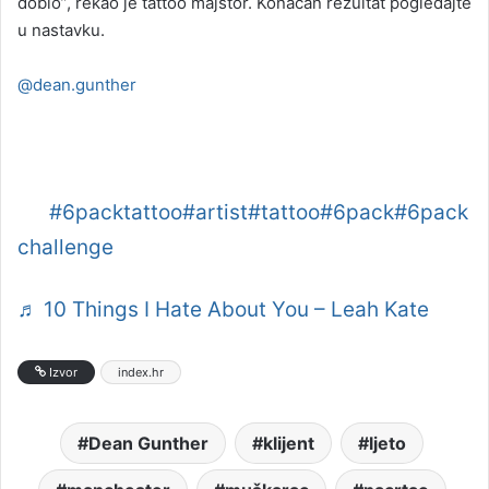
dobio”, rekao je tattoo majstor. Konačan rezultat pogledajte
u nastavku.
@dean.gunther
here is the healed result of 6pack tattoo
everyone’s been asking
for.
#6packtattoo
#artist
#tattoo
#6pack
#6pack
challenge
♬ 10 Things I Hate About You – Leah Kate
Izvor
index.hr
Dean Gunther
klijent
ljeto