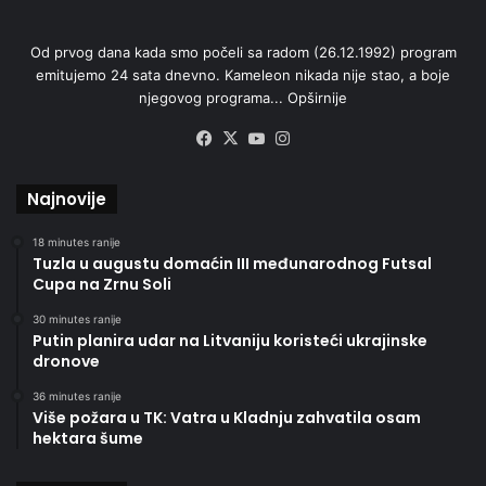
Od prvog dana kada smo počeli sa radom (26.12.1992) program
emitujemo 24 sata dnevno. Kameleon nikada nije stao, a boje
njegovog programa...
Opširnije
Facebook
X
YouTube
Instagram
Najnovije
18 minutes ranije
Tuzla u augustu domaćin III međunarodnog Futsal
Cupa na Zrnu Soli
30 minutes ranije
Putin planira udar na Litvaniju koristeći ukrajinske
dronove
36 minutes ranije
Više požara u TK: Vatra u Kladnju zahvatila osam
hektara šume