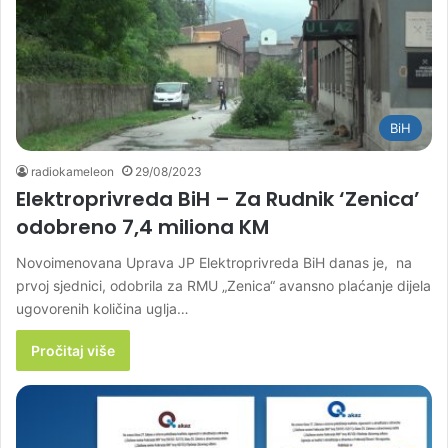
BiH
radiokameleon
29/08/2023
Elektroprivreda BiH – Za Rudnik ‘Zenica’
odobreno 7,4 miliona KM
Novoimenovana Uprava JP Elektroprivreda BiH danas je, na
prvoj sjednici, odobrila za RMU „Zenica“ avansno plaćanje dijela
ugovorenih količina uglja…
Pročitaj više