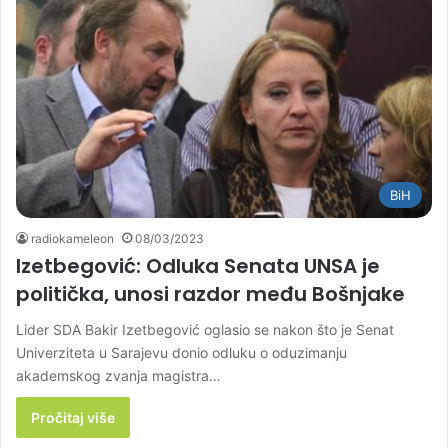
BiH
radiokameleon
08/03/2023
Izetbegović: Odluka Senata UNSA je
politička, unosi razdor među Bošnjake
Lider SDA Bakir Izetbegović oglasio se nakon što je Senat
Univerziteta u Sarajevu donio odluku o oduzimanju
akademskog zvanja magistra…
Pročitaj više