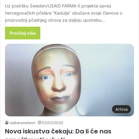
Uz podršku Sweden/USAID FARMA II projekta savez
hercegovačkih pčelara “Kadulja” obučava svoje članove o
proizvodnji pčelinjeg otrova za daljnju upotrebu…
Pročitaj više
Arhiva
radiokameleon
03/02/2020
Nova iskustva čekaju: Da li će nas