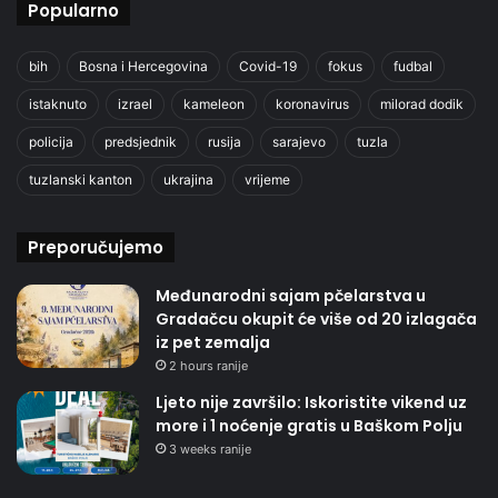
Popularno
bih
Bosna i Hercegovina
Covid-19
fokus
fudbal
istaknuto
izrael
kameleon
koronavirus
milorad dodik
policija
predsjednik
rusija
sarajevo
tuzla
tuzlanski kanton
ukrajina
vrijeme
Preporučujemo
Međunarodni sajam pčelarstva u
Gradačcu okupit će više od 20 izlagača
iz pet zemalja
2 hours ranije
Ljeto nije završilo: Iskoristite vikend uz
more i 1 noćenje gratis u Baškom Polju
3 weeks ranije