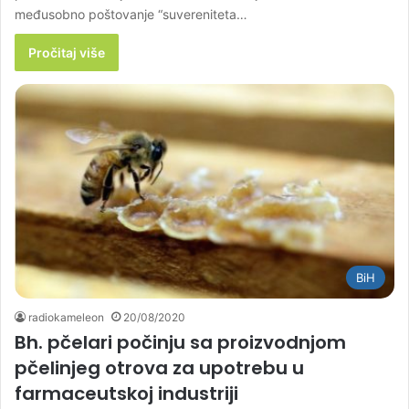
međusobno poštovanje “suvereniteta…
Pročitaj više
BiH
radiokameleon
20/08/2020
Bh. pčelari počinju sa proizvodnjom
pčelinjeg otrova za upotrebu u
farmaceutskoj industriji