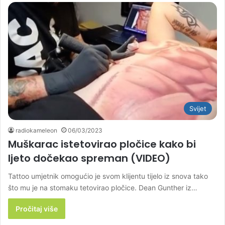
Svijet
radiokameleon
06/03/2023
Muškarac istetovirao pločice kako bi
ljeto dočekao spreman (VIDEO)
Tattoo umjetnik omogućio je svom klijentu tijelo iz snova tako
što mu je na stomaku tetovirao pločice. Dean Gunther iz…
Pročitaj više