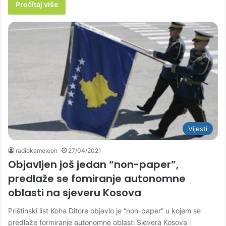
Pročitaj više
Vijesti
radiokameleon
27/04/2021
Objavljen još jedan “non-paper”,
predlaže se fomiranje autonomne
oblasti na sjeveru Kosova
Prištinski list Koha Ditore objavio je “non-paper” u kojem se
predlaže formiranje autonomne oblasti Sjevera Kosova i