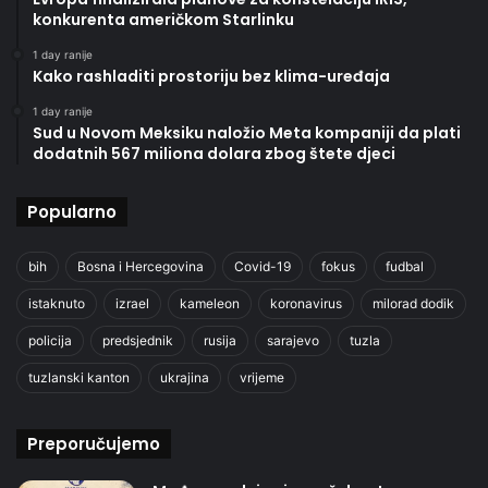
konkurenta američkom Starlinku
1 day ranije
Kako rashladiti prostoriju bez klima-uređaja
1 day ranije
Sud u Novom Meksiku naložio Meta kompaniji da plati
dodatnih 567 miliona dolara zbog štete djeci
Popularno
bih
Bosna i Hercegovina
Covid-19
fokus
fudbal
istaknuto
izrael
kameleon
koronavirus
milorad dodik
policija
predsjednik
rusija
sarajevo
tuzla
tuzlanski kanton
ukrajina
vrijeme
Preporučujemo