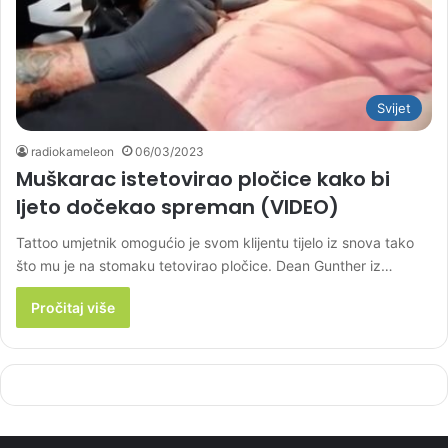
Svijet
radiokameleon
06/03/2023
Muškarac istetovirao pločice kako bi
ljeto dočekao spreman (VIDEO)
Tattoo umjetnik omogućio je svom klijentu tijelo iz snova tako
što mu je na stomaku tetovirao pločice. Dean Gunther iz…
Pročitaj više