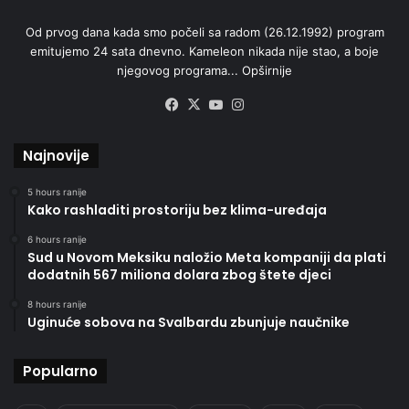
Od prvog dana kada smo počeli sa radom (26.12.1992) program
emitujemo 24 sata dnevno. Kameleon nikada nije stao, a boje
njegovog programa...
Opširnije
Facebook
X
YouTube
Instagram
Najnovije
5 hours ranije
Kako rashladiti prostoriju bez klima-uređaja
6 hours ranije
Sud u Novom Meksiku naložio Meta kompaniji da plati
dodatnih 567 miliona dolara zbog štete djeci
8 hours ranije
Uginuće sobova na Svalbardu zbunjuje naučnike
Popularno