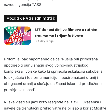
navodi agencija TASS.
Možda će Vas zanimati i:
SFF donosi dirljive filmove o ratnim
traumama i trijumfu života
1 day ranije
Pritom je ipak napomenuo da će “Rusija biti primorana
upotrijebiti punu snagu svog vojno-industrijskog
kompleksa i vojske kako bi spriječila eskalaciju sukoba, a
to uključuje i fosfornu municiju, neosiromašeni uranij i
obogaćeni uranij u slučaju da Zapad iskoristi predloženo
primirje za napad”.
Ruske vlasti su jako brzo reagirale na izjavu Lukašenka i
navele da trenutačni prekid vatre ne bi išao u korist Moskvi