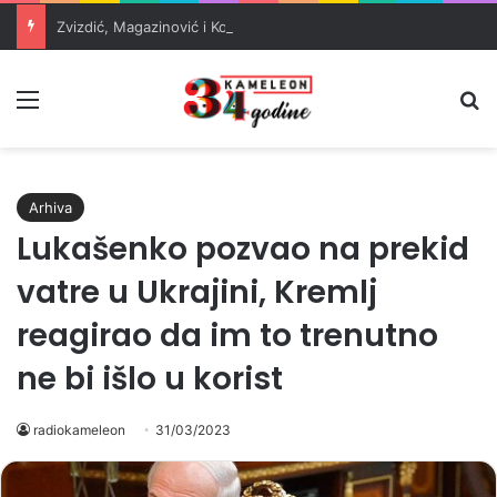
Zvizdić, Magazinović i Kojović traže poseban status za Memorijalni centar Srebrenica
Meni
Pr
Arhiva
Lukašenko pozvao na prekid
vatre u Ukrajini, Kremlj
reagirao da im to trenutno
ne bi išlo u korist
radiokameleon
31/03/2023