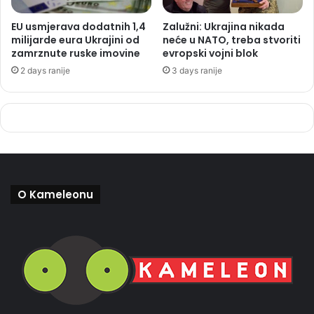
EU usmjerava dodatnih 1,4
Zalužni: Ukrajina nikada
milijarde eura Ukrajini od
neće u NATO, treba stvoriti
zamrznute ruske imovine
evropski vojni blok
2 days ranije
3 days ranije
O Kameleonu