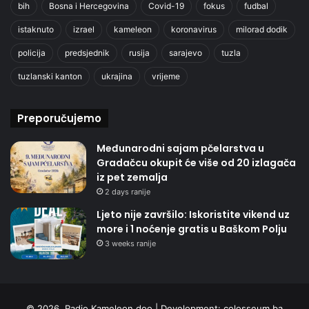
bih
Bosna i Hercegovina
Covid-19
fokus
fudbal
istaknuto
izrael
kameleon
koronavirus
milorad dodik
policija
predsjednik
rusija
sarajevo
tuzla
tuzlanski kanton
ukrajina
vrijeme
Preporučujemo
Međunarodni sajam pčelarstva u
Gradačcu okupit će više od 20 izlagača
iz pet zemalja
2 days ranije
Ljeto nije završilo: Iskoristite vikend uz
more i 1 noćenje gratis u Baškom Polju
3 weeks ranije
© 2026. Radio Kameleon doo | Development:
colosseum.ba