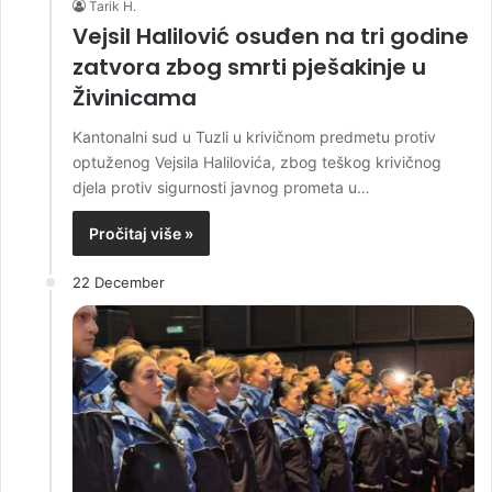
Tarik H.
Vejsil Halilović osuđen na tri godine
zatvora zbog smrti pješakinje u
Živinicama
Kantonalni sud u Tuzli u krivičnom predmetu protiv
optuženog Vejsila Halilovića, zbog teškog krivičnog
djela protiv sigurnosti javnog prometa u…
Pročitaj više »
22 December