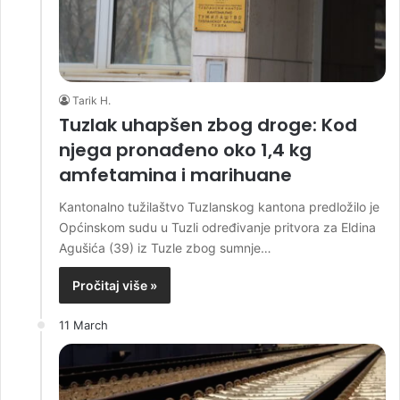
Tarik H.
Tuzlak uhapšen zbog droge: Kod
njega pronađeno oko 1,4 kg
amfetamina i marihuane
Kantonalno tužilaštvo Tuzlanskog kantona predložilo je
Općinskom sudu u Tuzli određivanje pritvora za Eldina
Agušića (39) iz Tuzle zbog sumnje…
Pročitaj više »
11 March