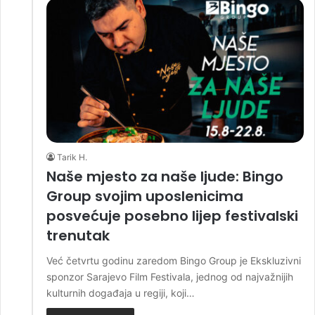
Tarik H.
Naše mjesto za naše ljude: Bingo
Group svojim uposlenicima
posvećuje posebno lijep festivalski
trenutak
Već četvrtu godinu zaredom Bingo Group je Ekskluzivni
sponzor Sarajevo Film Festivala, jednog od najvažnijih
kulturnih događaja u regiji, koji…