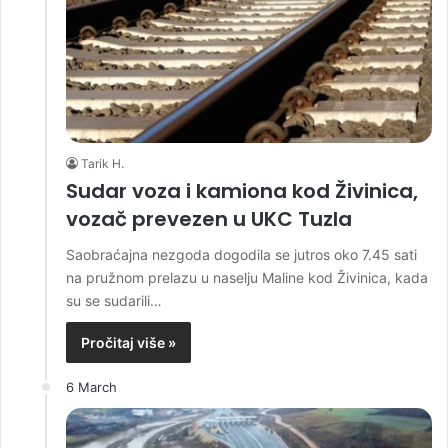
Tarik H.
Sudar voza i kamiona kod Živinica,
vozač prevezen u UKC Tuzla
Saobraćajna nezgoda dogodila se jutros oko 7.45 sati
na pružnom prelazu u naselju Maline kod Živinica, kada
su se sudarili…
Pročitaj više »
6 March