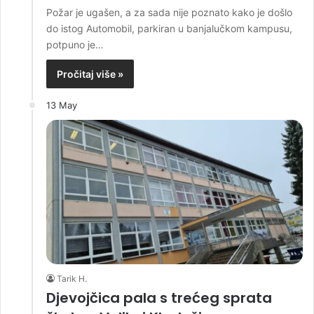
Požar je ugašen, a za sada nije poznato kako je došlo
do istog Automobil, parkiran u banjalučkom kampusu,
potpuno je…
Pročitaj više »
13 May
Tarik H.
Djevojčica pala s trećeg sprata