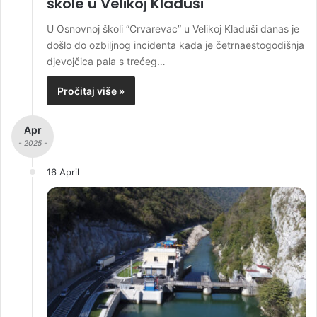
škole u Velikoj Kladuši
U Osnovnoj školi “Crvarevac” u Velikoj Kladuši danas je
došlo do ozbiljnog incidenta kada je četrnaestogodišnja
djevojčica pala s trećeg…
Pročitaj više »
Apr
- 2025 -
16 April