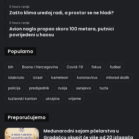
5 hours ranije
Zašto klima uređaj radi, a prostor se ne hladi?
5 hours ranije
Avion naglo propao skoro 100 metara, putnici
povrijeđeni u haosu
Popularno
bih
Bosna i Hercegovina
Covid-19
fokus
fudbal
istaknuto
izrael
kameleon
koronavirus
milorad dodik
policija
predsjednik
rusija
sarajevo
tuzla
tuzlanski kanton
ukrajina
vrijeme
Preporučujemo
Međunarodni sajam pčelarstva u
Gradačcu okupit će više od 20 izlagača