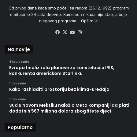
Od prvog dana kada smo počeli sa radom (26.12.1992) program
emitujemo 24 sata dnevno. Kameleon nikada nije stao, a boje
njegovog programa...
Opširnije
Facebook
X
YouTube
Instagram
Najnovije
4 hours ranije
Evropa finalizirala planove za konstelaciju IRIS,
konkurenta američkom Starlinku
1 day ranije
Kako rashladiti prostoriju bez klima-uređaja
1 day ranije
Sud u Novom Meksiku naložio Meta kompaniji da plati
dodatnih 567 miliona dolara zbog štete djeci
Popularno