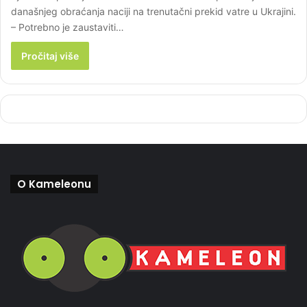
današnjeg obraćanja naciji na trenutačni prekid vatre u Ukrajini.
– Potrebno je zaustaviti…
Pročitaj više
O Kameleonu