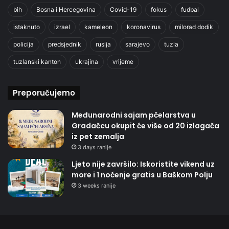
bih
Bosna i Hercegovina
Covid-19
fokus
fudbal
istaknuto
izrael
kameleon
koronavirus
milorad dodik
policija
predsjednik
rusija
sarajevo
tuzla
tuzlanski kanton
ukrajina
vrijeme
Preporučujemo
Međunarodni sajam pčelarstva u
Gradačcu okupit će više od 20 izlagača
iz pet zemalja
3 days ranije
Ljeto nije završilo: Iskoristite vikend uz
more i 1 noćenje gratis u Baškom Polju
3 weeks ranije