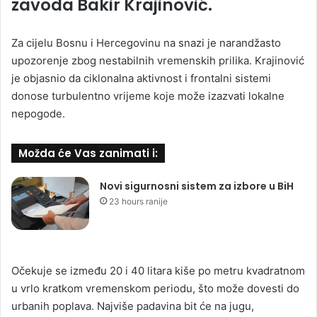
zavoda Bakir Krajinović.
Za cijelu Bosnu i Hercegovinu na snazi je narandžasto
upozorenje zbog nestabilnih vremenskih prilika. Krajinović
je objasnio da ciklonalna aktivnost i frontalni sistemi
donose turbulentno vrijeme koje može izazvati lokalne
nepogode.
Možda će Vas zanimati i:
Novi sigurnosni sistem za izbore u BiH
23 hours ranije
Očekuje se između 20 i 40 litara kiše po metru kvadratnom
u vrlo kratkom vremenskom periodu, što može dovesti do
urbanih poplava. Najviše padavina bit će na jugu,