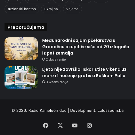
tuzlanski kanton
ukrajina
vrijeme
Preporučujemo
Međunarodni sajam pčelarstva u
Gradačcu okupit će više od 20 izlagača
iz pet zemalja
2 days ranije
Ljeto nije završilo: Iskoristite vikend uz
more i 1 noćenje gratis u Baškom Polju
3 weeks ranije
© 2026. Radio Kameleon doo | Development:
colosseum.ba
Facebook
X
YouTube
Instagram