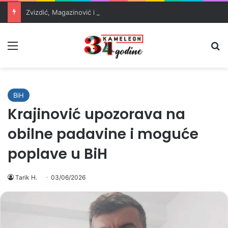
Zvizdić, Magazinović i Kojović traže poseban status za Memorijalni centar Srebrenica
Meni
Pr
BiH
Krajinović upozorava na
obilne padavine i moguće
poplave u BiH
Tarik H.
03/06/2026