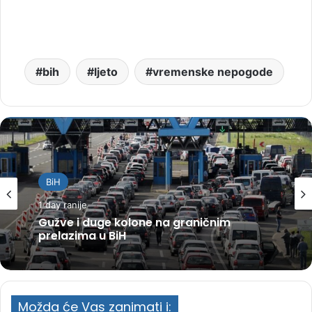
bih
ljeto
vremenske nepogode
BiH
1 day ranije
Gužve i duge kolone na graničnim
prelazima u BiH
Možda će Vas zanimati i: