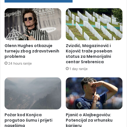
Glenn Hughes otkazuje
Zvizdić, Magazinović i
turneju zbog zdravstvenih
Kojović traže poseban
problema
status za Memorijalni
centar Srebrenica
24 hours ranije
1 day ranije
Požar kod Konjica
Pjanić o Alajbegoviću:
progutao šumu i prijeti
Potencijal za vrhunsku
naseljima
karijeru