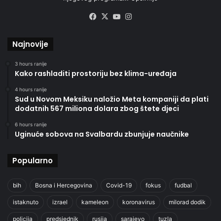
Facebook
X
YouTube
Instagram
Najnovije
3 hours ranije
Kako rashladiti prostoriju bez klima-uređaja
4 hours ranije
Sud u Novom Meksiku naložio Meta kompaniji da plati
dodatnih 567 miliona dolara zbog štete djeci
6 hours ranije
Uginuće sobova na Svalbardu zbunjuje naučnike
Popularno
bih
Bosna i Hercegovina
Covid-19
fokus
fudbal
istaknuto
izrael
kameleon
koronavirus
milorad dodik
policija
predsjednik
rusija
sarajevo
tuzla