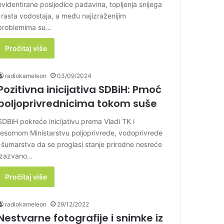
evidentirane posljedice padavina, topljenja snijega
i rasta vodostaja, a među najizraženijim
problemima su…
Pročitaj više
radiokameleon
03/09/2024
Pozitivna inicijativa SDBiH: Pmoć
poljoprivrednicima tokom suše
SDBiH pokreće inicijativu prema Vladi TK i
resornom Ministarstvu poljoprivrede, vodoprivrede
i šumarstva da se proglasi stanje prirodne nesreće
izazvano…
Pročitaj više
radiokameleon
29/12/2022
Nestvarne fotografije i snimke iz