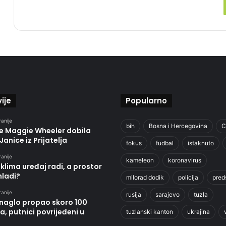
ije
Popularno
ranije
bih
Bosna i Hercegovina
C
je Maggie Wheeler dobila
Janice iz Prijatelja
fokus
fudbal
istaknuto
ranije
kameleon
koronavirus
klima uređaj radi, a prostor
hladi?
milorad dodik
policija
pred
ranije
rusija
sarajevo
tuzla
 naglo propao skoro 100
, putnici povrijeđeni u
tuzlanski kanton
ukrajina