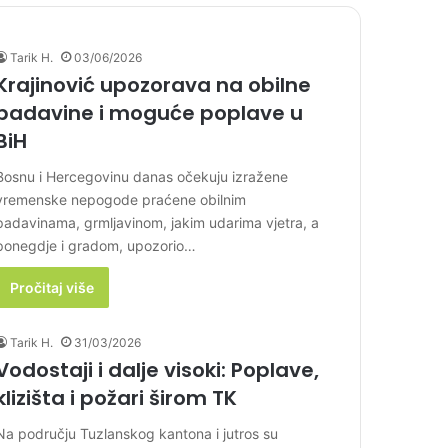
Tarik H.
03/06/2026
Krajinović upozorava na obilne
padavine i moguće poplave u
BiH
Bosnu i Hercegovinu danas očekuju izražene
vremenske nepogode praćene obilnim
padavinama, grmljavinom, jakim udarima vjetra, a
ponegdje i gradom, upozorio…
Pročitaj više
Tarik H.
31/03/2026
Vodostaji i dalje visoki: Poplave,
klizišta i požari širom TK
Na području Tuzlanskog kantona i jutros su