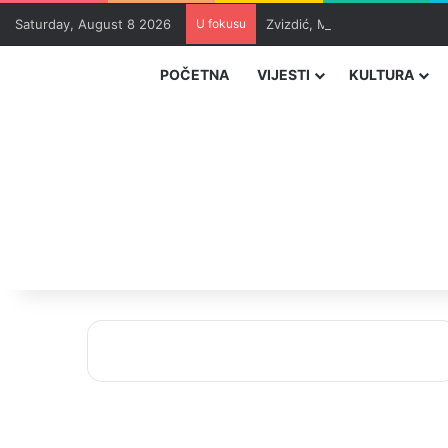
Saturday, August 8 2026
U fokusu
Zvizdić, Magazinović i Kojovi
POČETNA
VIJESTI
KULTURA