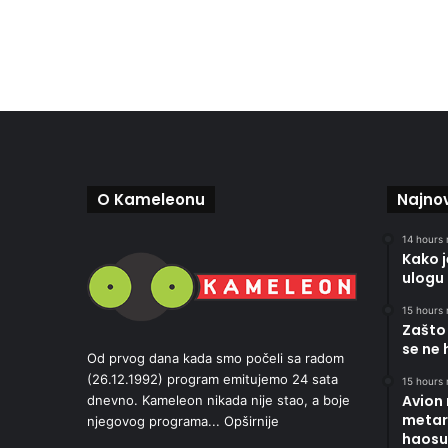
O Kameleonu
Najnov
14 hours 
Kako 
ulogu 
15 hours 
Zašto 
se ne 
Od prvog dana kada smo počeli sa radom
(26.12.1992) program emitujemo 24 sata
15 hours 
Avion
dnevno. Kameleon nikada nije stao, a boje
metara
njegovog programa...
Opširnije
haosu