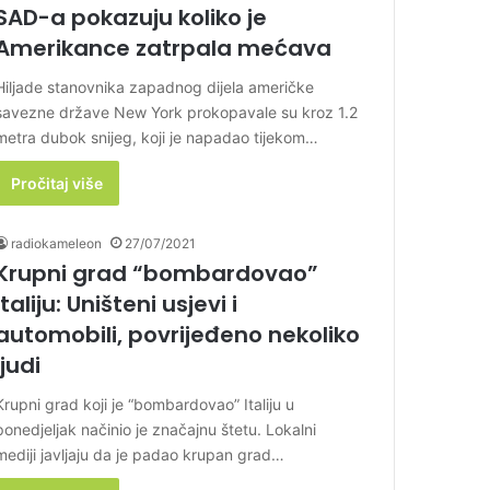
SAD-a pokazuju koliko je
Amerikance zatrpala mećava
Hiljade stanovnika zapadnog dijela američke
savezne države New York prokopavale su kroz 1.2
metra dubok snijeg, koji je napadao tijekom…
Pročitaj više
radiokameleon
27/07/2021
Krupni grad “bombardovao”
Italiju: Uništeni usjevi i
automobili, povrijeđeno nekoliko
ljudi
Krupni grad koji je “bombardovao” Italiju u
ponedjeljak načinio je značajnu štetu. Lokalni
mediji javljaju da je padao krupan grad…