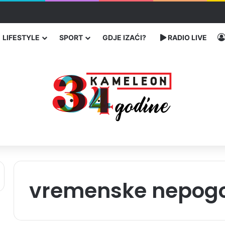
ć traže poseban status za Memorijalni centar Srebrenica
LIFESTYLE
SPORT
GDJE IZAĆI?
RADIO LIVE
vremenske nepog