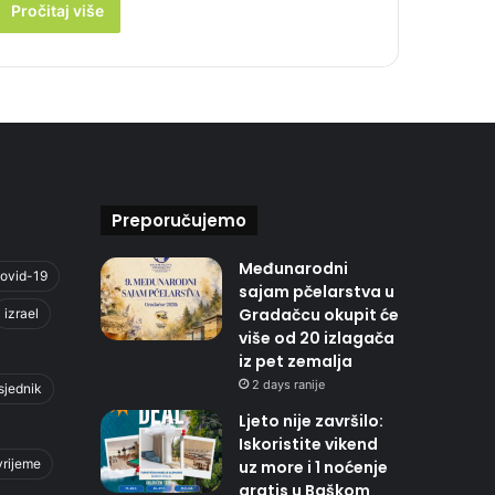
Pročitaj više
Preporučujemo
Međunarodni
ovid-19
sajam pčelarstva u
Gradačcu okupit će
izrael
više od 20 izlagača
iz pet zemalja
2 days ranije
sjednik
Ljeto nije završilo:
Iskoristite vikend
vrijeme
uz more i 1 noćenje
gratis u Baškom