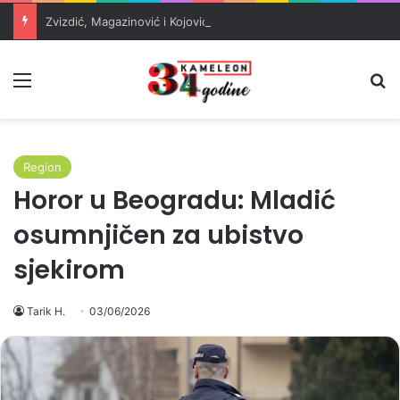
Zvizdić, Magazinović i Kojović traže poseban status za Memorijalni centar Srebrenica
Meni
Pr
Region
Horor u Beogradu: Mladić
osumnjičen za ubistvo
sjekirom
Tarik H.
03/06/2026