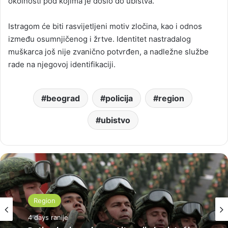
okolnosti pod kojima je došlo do ubistva.
Istragom će biti rasvijetljeni motiv zločina, kao i odnos
između osumnjičenog i žrtve. Identitet nastradalog
muškarca još nije zvanično potvrđen, a nadležne službe
rade na njegovoj identifikaciji.
beograd
policija
region
ubistvo
Region
4 days ranije