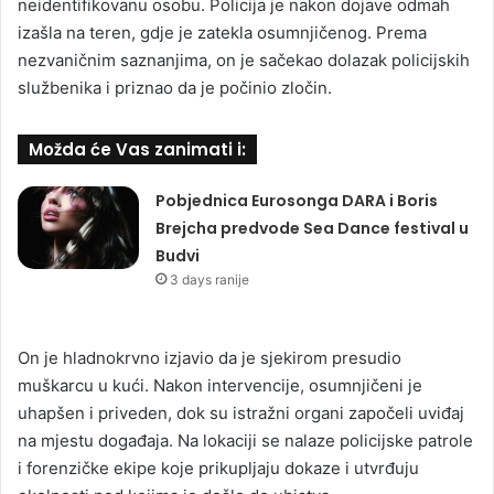
neidentifikovanu osobu. Policija je nakon dojave odmah
izašla na teren, gdje je zatekla osumnjičenog. Prema
nezvaničnim saznanjima, on je sačekao dolazak policijskih
službenika i priznao da je počinio zločin.
Možda će Vas zanimati i:
Pobjednica Eurosonga DARA i Boris
Brejcha predvode Sea Dance festival u
Budvi
3 days ranije
On je hladnokrvno izjavio da je sjekirom presudio
muškarcu u kući. Nakon intervencije, osumnjičeni je
uhapšen i priveden, dok su istražni organi započeli uviđaj
na mjestu događaja. Na lokaciji se nalaze policijske patrole
i forenzičke ekipe koje prikupljaju dokaze i utvrđuju