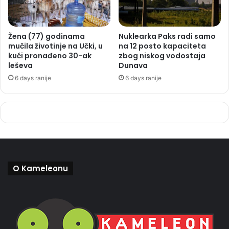
Žena (77) godinama
Nuklearka Paks radi samo
mučila životinje na Učki, u
na 12 posto kapaciteta
kući pronađeno 30-ak
zbog niskog vodostaja
leševa
Dunava
6 days ranije
6 days ranije
O Kameleonu