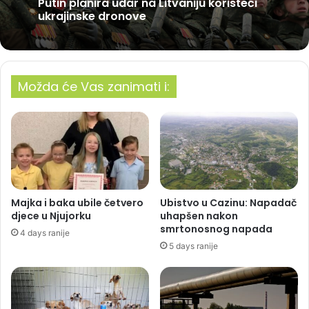
Putin planira udar na Litvaniju koristeći
ukrajinske dronove
Možda će Vas zanimati i:
Majka i baka ubile četvero
Ubistvo u Cazinu: Napadač
djece u Njujorku
uhapšen nakon
smrtonosnog napada
4 days ranije
5 days ranije