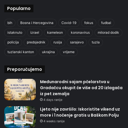
Popularno
bih
Bosna i Hercegovina
Covid-19
fokus
fudbal
istaknuto
izrael
kameleon
koronavirus
milorad dodik
policija
predsjednik
rusija
sarajevo
tuzla
tuzlanski kanton
ukrajina
vrijeme
Preporučujemo
Međunarodni sajam pčelarstva u
Gradačcu okupit će više od 20 izlagača
iz pet zemalja
4 days ranije
Ljeto nije završilo: Iskoristite vikend uz
more i 1 noćenje gratis u Baškom Polju
4 weeks ranije