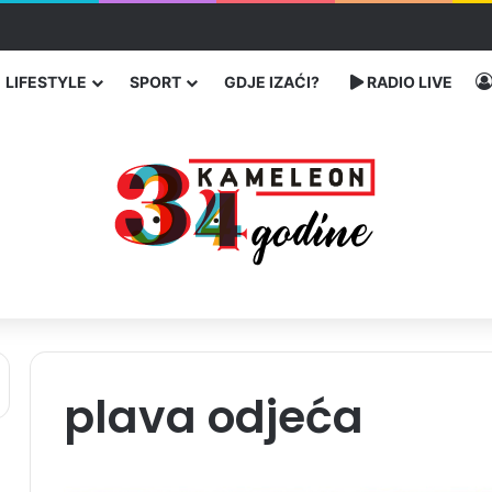
enja migranata preko BiH i Balkana
LIFESTYLE
SPORT
GDJE IZAĆI?
RADIO LIVE
plava odjeća