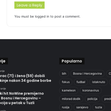
Leave a Reply
You must be
logged in
to post a comment.
ije
Popularno
anije
bih
Bosna i Hercegovina
C
ac (71) i žena (59) dobili
kinje nakon 34 godine borbe
fokus
fudbal
istaknuto
ranije
kameleon
koronavirus
ki hit NoWine premijerno
u Bosnu i Hercegovinu –
milorad dodik
policija
pred
ija u petak u Tuzli
rusija
sarajevo
tuzla
ranije