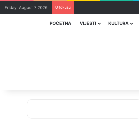
Friday, August 7 2026
U fokusu
Uhapšeni organizatori krijumčar
POČETNA
VIJESTI
KULTURA