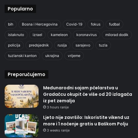
Popularno
bih
Bosna i Hercegovina
Covid-19
fokus
fudbal
istaknuto
izrael
kameleon
koronavirus
milorad dodik
policija
predsjednik
rusija
sarajevo
tuzla
tuzlanski kanton
ukrajina
vrijeme
Preporučujemo
Međunarodni sajam pčelarstva u
Gradačcu okupit će više od 20 izlagača
iz pet zemalja
3 hours ranije
Ljeto nije završilo: Iskoristite vikend uz
more i 1 noćenje gratis u Baškom Polju
3 weeks ranije