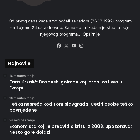
Od prvog dana kada smo počeli sa radom (26.12.1992) program
emitujemo 24 sata dnevno. Kameleon nikada nije stao, a boje
njegovog programa...
Opširnije
Facebook
X
YouTube
Instagram
Najnovije
16 minutes ranije
Faris Krkalić: Bosanski golman koji brani za Ilves u
Evropi
18 minutes ranije
Teška nesreća kod Tomislavgrada: Četiri osobe teško
povrijeđene
26 minutes ranije
Ekonomista koji je predvidio krizu iz 2008. upozorava:
Nešto gore dolazi