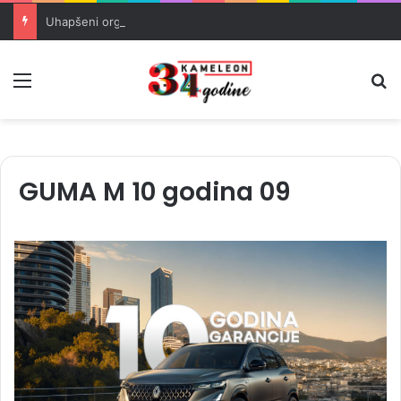
Uhapšeni organizatori krijumčarenja migranata preko BiH i Balkana
Meni
Pr
GUMA M 10 godina 09