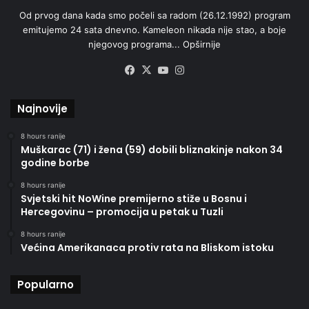
Od prvog dana kada smo počeli sa radom (26.12.1992) program
emitujemo 24 sata dnevno. Kameleon nikada nije stao, a boje
njegovog programa...
Opširnije
Facebook
X
YouTube
Instagram
Najnovije
8 hours ranije
Muškarac (71) i žena (59) dobili bliznakinje nakon 34
godine borbe
8 hours ranije
Svjetski hit NoWine premijerno stiže u Bosnu i
Hercegovinu – promocija u petak u Tuzli
8 hours ranije
Većina Amerikanaca protiv rata na Bliskom istoku
Popularno