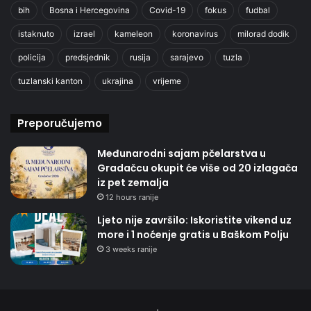
bih
Bosna i Hercegovina
Covid-19
fokus
fudbal
istaknuto
izrael
kameleon
koronavirus
milorad dodik
policija
predsjednik
rusija
sarajevo
tuzla
tuzlanski kanton
ukrajina
vrijeme
Preporučujemo
Međunarodni sajam pčelarstva u
Gradačcu okupit će više od 20 izlagača
iz pet zemalja
12 hours ranije
Ljeto nije završilo: Iskoristite vikend uz
more i 1 noćenje gratis u Baškom Polju
3 weeks ranije