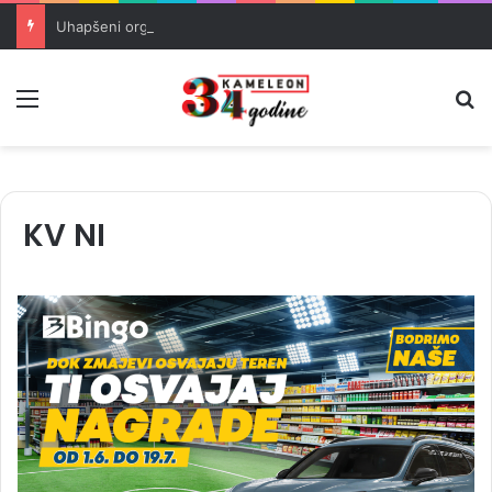
Uhapšeni organizatori krijumčarenja migranata preko BiH i Balkana
Meni
Pr
KV NI