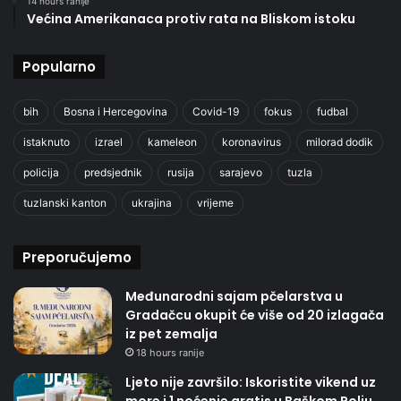
14 hours ranije
Većina Amerikanaca protiv rata na Bliskom istoku
Popularno
bih
Bosna i Hercegovina
Covid-19
fokus
fudbal
istaknuto
izrael
kameleon
koronavirus
milorad dodik
policija
predsjednik
rusija
sarajevo
tuzla
tuzlanski kanton
ukrajina
vrijeme
Preporučujemo
Međunarodni sajam pčelarstva u
Gradačcu okupit će više od 20 izlagača
iz pet zemalja
18 hours ranije
Ljeto nije završilo: Iskoristite vikend uz
more i 1 noćenje gratis u Baškom Polju