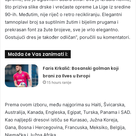
što priziva slike drske i vrećaste opreme La Lige iz sredine
90-ih. Međutim, nije riječ o retro recikliranju. Elegantni
tamnoplavi broj sa suptilnim žutim i bijelim prugama i
prekrasan font za žute brojeve, sve je vrlo elegantno.
Gostujući dres je također odličan”, poručili su komentatori.
Možda će Vas zanimati i:
Faris Krkalić: Bosanski golman koji
brani za Ilves u Evropi
15 hours ranije
Prema ovom izboru, među najgorima su Haiti, Švicarska,
Australija, Kanada, Engleska, Egipat, Turska, Panama i SAD.
Kao najljepši dresovi ističu se Kurasao, Južna Koreja,
Gana, Bosna i Hercegovina, Francuska, Meksiko, Belgija,
Njemačka i Južna Afrika.