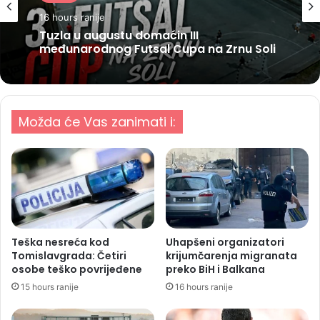
16 hours ranije
Tuzla u augustu domaćin III
međunarodnog Futsal Cupa na Zrnu Soli
Možda će Vas zanimati i:
Teška nesreća kod
Uhapšeni organizatori
Tomislavgrada: Četiri
krijumčarenja migranata
osobe teško povrijeđene
preko BiH i Balkana
15 hours ranije
16 hours ranije