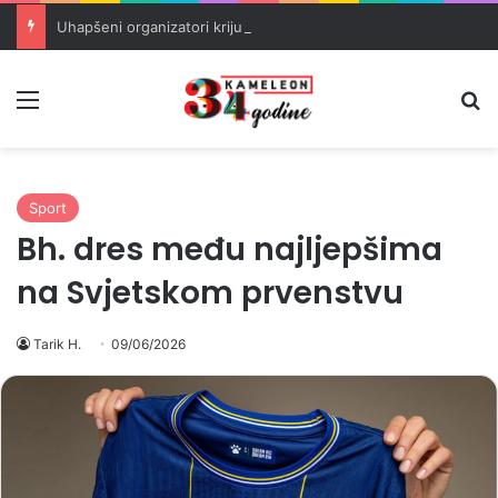
Uhapšeni organizatori krijumčarenja migranata preko BiH i Balkana
Meni
Pr
Sport
Bh. dres među najljepšima
na Svjetskom prvenstvu
Tarik H.
09/06/2026