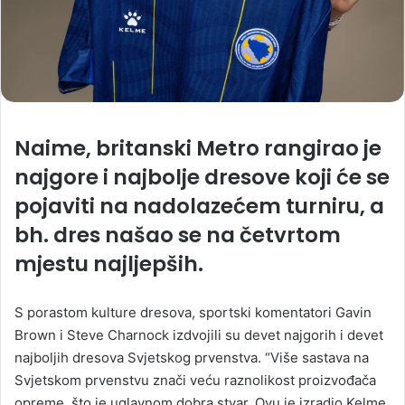
Naime, britanski Metro rangirao je
najgore i najbolje dresove koji će se
pojaviti na nadolazećem turniru, a
bh. dres našao se na četvrtom
mjestu najljepših.
S porastom kulture dresova, sportski komentatori Gavin
Brown i Steve Charnock izdvojili su devet najgorih i devet
najboljih dresova Svjetskog prvenstva. “Više sastava na
Svjetskom prvenstvu znači veću raznolikost proizvođača
opreme, što je uglavnom dobra stvar. Ovu je izradio Kelme,