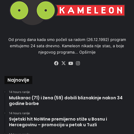
Od prvog dana kada smo počeli sa radom (26.12.1992) program
emitujemo 24 sata dnevno. Kameleon nikada nije stao, a boje
njegovog programa...
Opširnije
Facebook
X
YouTube
Instagram
Najnovije
14 hours ranije
Muškarac (71) i žena (59) dobili bliznakinje nakon 34
godine borbe
14 hours ranije
Svjetski hit NoWine premijerno stiže u Bosnu i
Hercegovinu – promocija u petak u Tuzli