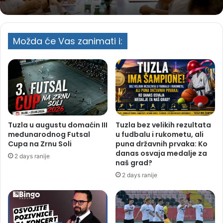
Možda će Vas zanimati i:
Tuzla u augustu domaćin III
Tuzla bez velikih rezultata
međunarodnog Futsal
u fudbalu i rukometu, ali
Cupa na Zrnu Soli
puna državnih prvaka: Ko
danas osvaja medalje za
2 days ranije
naš grad?
2 days ranije