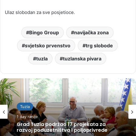
Ulaz slobodan za sve posjetioce.
Bingo Group
navijačka zona
svjetsko prvenstvo
trg slobode
tuzla
tuzlanska pivara
Tuzla
1 day ranije
Grad Tuzla podržao 17 projekata za
razvoj poduzetništva i poljoprivrede