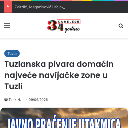
Zvizdić, Magazinović i Kojović traže poseban status za Memorijalni centar Srebrenica
Meni
Pr
Tuzla
Tuzlanska pivara domaćin
najveće navijačke zone u
Tuzli
Tarik H.
09/06/2026