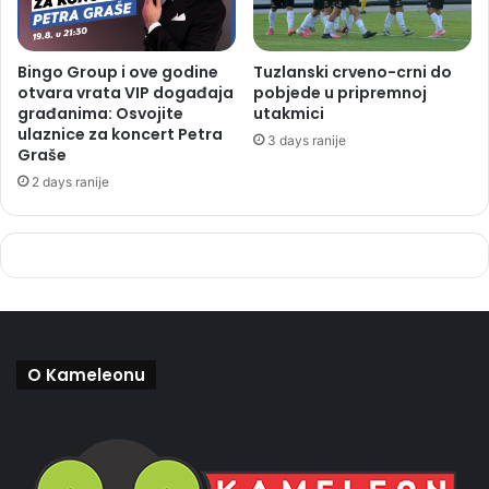
Bingo Group i ove godine
Tuzlanski crveno-crni do
otvara vrata VIP događaja
pobjede u pripremnoj
građanima: Osvojite
utakmici
ulaznice za koncert Petra
3 days ranije
Graše
2 days ranije
O Kameleonu