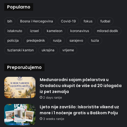
Popularno
bih
Bosna i Hercegovina
Covid-19
fokus
fudbal
istaknuto
izrael
kameleon
koronavirus
milorad dodik
policija
predsjednik
rusija
sarajevo
tuzla
tuzlanski kanton
ukrajina
vrijeme
Preporučujemo
Međunarodni sajam pčelarstva u
Gradačcu okupit će više od 20 izlagača
iz pet zemalja
2 days ranije
Ljeto nije završilo: Iskoristite vikend uz
more i 1 noćenje gratis u Baškom Polju
3 weeks ranije