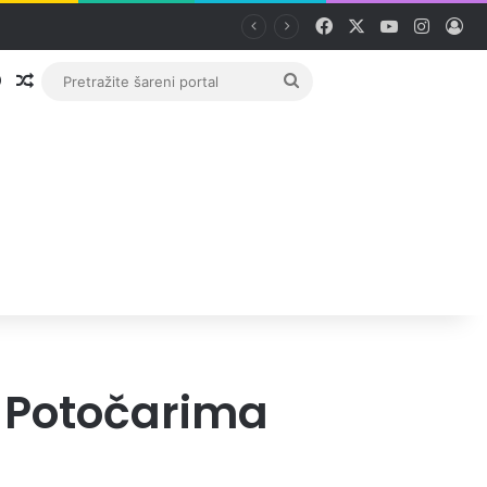
Facebook
X
YouTube
Instag
Pri
Prijava
Random članak
Pretražite
šareni
portal
 Potočarima