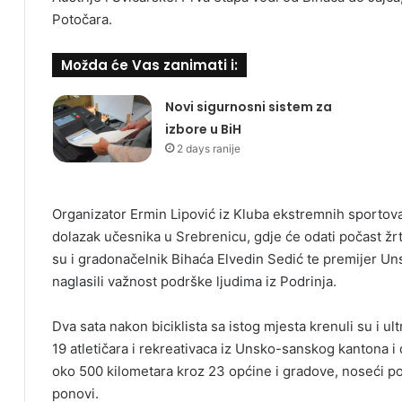
Potočara.
Možda će Vas zanimati i:
Novi sigurnosni sistem za
izbore u BiH
2 days ranije
Organizator Ermin Lipović iz Kluba ekstremnih sportova
dolazak učesnika u Srebrenicu, gdje će odati počast žrt
su i gradonačelnik Bihaća Elvedin Sedić te premijer U
naglasili važnost podrške ljudima iz Podrinja.
Dva sata nakon biciklista sa istog mjesta krenuli su i 
19 atletičara i rekreativaca iz Unsko-sanskog kantona i
oko 500 kilometara kroz 23 općine i gradove, noseći po
ponovi.