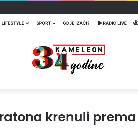
 traže poseban status za Memorijalni centar Srebrenica
LIFESTYLE
SPORT
GDJE IZAĆI?
RADIO LIVE
ratona krenuli prema