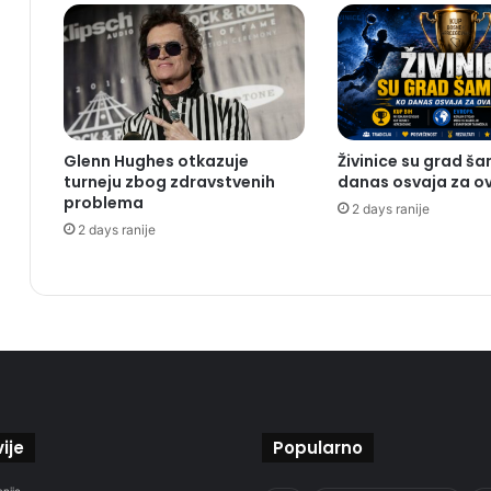
Glenn Hughes otkazuje
Živinice su grad š
turneju zbog zdravstvenih
danas osvaja za o
problema
2 days ranije
2 days ranije
ije
Popularno