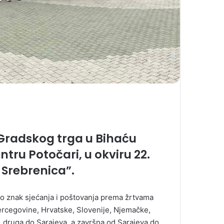
a Gradskog trga u Bihaću
ru Potočari, u okviru 22.
 Srebrenica”.
kao znak sjećanja i poštovanja prema žrtvama
ercegovine, Hrvatske, Slovenije, Njemačke,
a, druga do Sarajeva, a završna od Sarajeva do