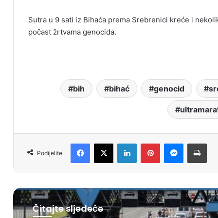
Sutra u 9 sati iz Bihaća prema Srebrenici kreće i nekolik
počast žrtvama genocida.
bih
bihać
genocid
sr
ultramara
Facebook
X
LinkedIn
Pinterest
Messenger
Print
Podijelite
Čitajte sljedeće