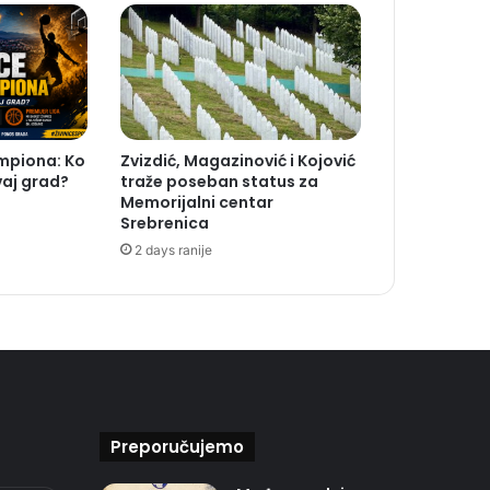
ampiona: Ko
Zvizdić, Magazinović i Kojović
vaj grad?
traže poseban status za
Memorijalni centar
Srebrenica
2 days ranije
Preporučujemo