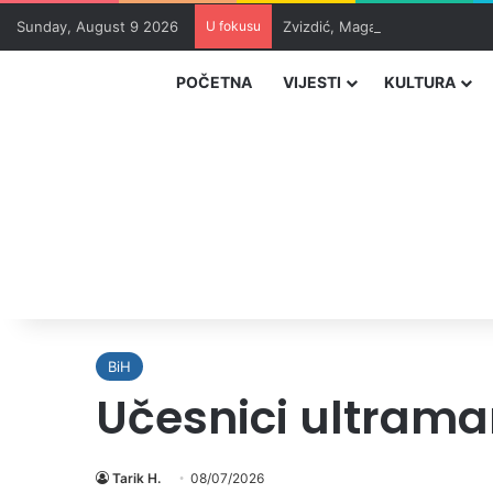
Sunday, August 9 2026
U fokusu
Zvizdić, Magazinović i Kojović
POČETNA
VIJESTI
KULTURA
BiH
Učesnici ultrama
Tarik H.
08/07/2026