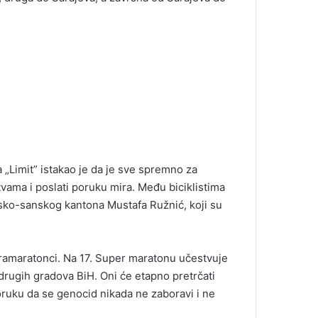
 „Limit” istakao je da je sve spremno za
vama i poslati poruku mira. Među biciklistima
nsko-sanskog kantona Mustafa Ružnić, koji su
ultramaratonci. Na 17. Super maratonu učestvuje
 drugih gradova BiH. Oni će etapno pretrčati
ruku da se genocid nikada ne zaboravi i ne