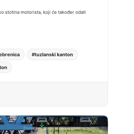
o stotina motorista, koji će također odati
ebrenica
tuzlanski kanton
ton
Dvojici rudara pozlilo u jami
Raspotočje, jedan prebačen u