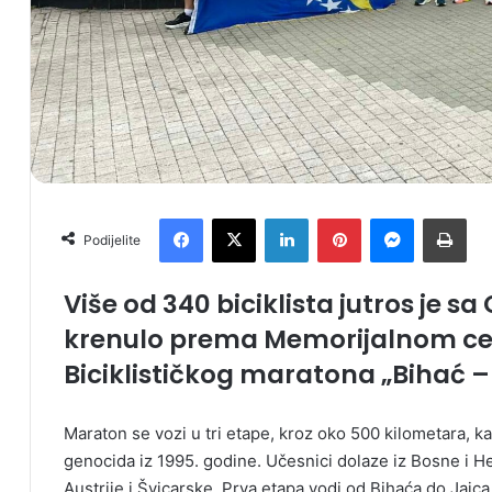
Facebook
X
LinkedIn
Pinterest
Messenger
Print
Podijelite
Više od 340 biciklista jutros je s
krenulo prema Memorijalnom cent
Biciklističkog maratona „Bihać –
Maraton se vozi u tri etape, kroz oko 500 kilometara, 
genocida iz 1995. godine. Učesnici dolaze iz Bosne i H
Austrije i Švicarske. Prva etapa vodi od Bihaća do Jajc