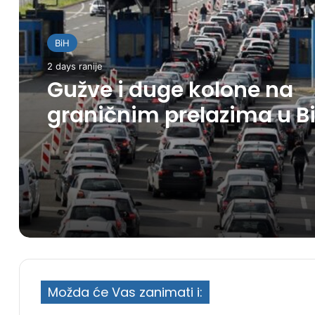
BiH
2 days ranije
Gužve i duge kolone na
graničnim prelazima u B
Možda će Vas zanimati i: