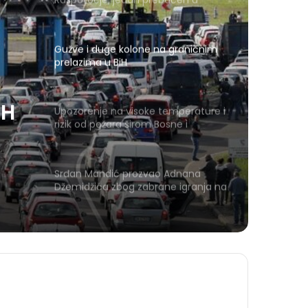
bolnicu
Gužve i duge kolone na graničnim
prelazima u BiH
iH
Upozorenje na visoke temperature i
rizik od požara širom Bosne i
Hercegovine
Srđan Mandić prozvao Adnana
Džemidžića zbog zabrane igranja na
Koševu