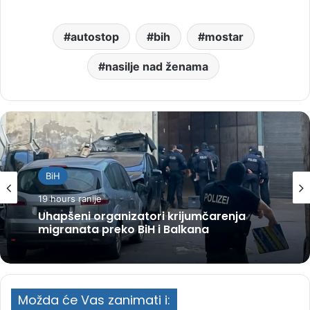
autostop
bih
mostar
nasilje nad ženama
BiH
19 hours ranije
Uhapšeni organizatori krijumčarenja
migranata preko BiH i Balkana
Možda će Vas zanimati i: