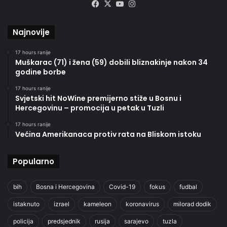
Facebook
X
YouTube
Instagram
Najnovije
17 hours ranije
Muškarac (71) i žena (59) dobili bliznakinje nakon 34
godine borbe
17 hours ranije
Svjetski hit NoWine premijerno stiže u Bosnu i
Hercegovinu – promocija u petak u Tuzli
17 hours ranije
Većina Amerikanaca protiv rata na Bliskom istoku
Popularno
bih
Bosna i Hercegovina
Covid-19
fokus
fudbal
istaknuto
izrael
kameleon
koronavirus
milorad dodik
policija
predsjednik
rusija
sarajevo
tuzla