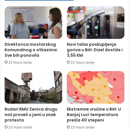
Direktorica mostarskog
Novi talas poskupljenja
Komunalnog o otkazima:
goriva u BiH: Dizel dostiže i
Sve bih ponovila
3,55 KM
22 hours ranije
23 hours ranije
Rudari RMU Zenica drugu
Ekstremne vrućine u BiH: U
noć proveli u jami u znak
Banjoj Luci temperatura
protesta
prešla 40 stepeni
23 hours ranije
23 hours ranije