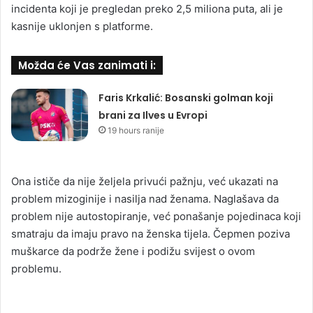
incidenta koji je pregledan preko 2,5 miliona puta, ali je
kasnije uklonjen s platforme.
Možda će Vas zanimati i:
Faris Krkalić: Bosanski golman koji
brani za Ilves u Evropi
19 hours ranije
Ona ističe da nije željela privući pažnju, već ukazati na
problem mizoginije i nasilja nad ženama. Naglašava da
problem nije autostopiranje, već ponašanje pojedinaca koji
smatraju da imaju pravo na ženska tijela. Čepmen poziva
muškarce da podrže žene i podižu svijest o ovom
problemu.