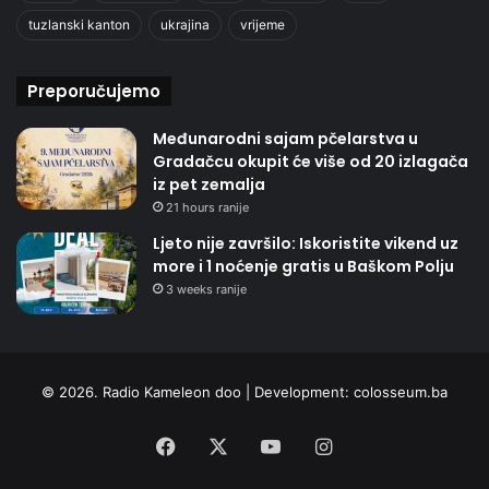
tuzlanski kanton
ukrajina
vrijeme
Preporučujemo
Međunarodni sajam pčelarstva u
Gradačcu okupit će više od 20 izlagača
iz pet zemalja
21 hours ranije
Ljeto nije završilo: Iskoristite vikend uz
more i 1 noćenje gratis u Baškom Polju
3 weeks ranije
© 2026. Radio Kameleon doo | Development:
colosseum.ba
Facebook
X
YouTube
Instagram