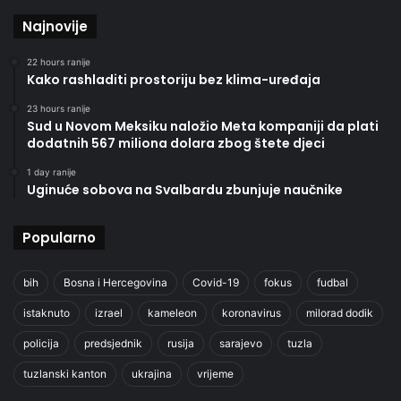
Najnovije
22 hours ranije
Kako rashladiti prostoriju bez klima-uređaja
23 hours ranije
Sud u Novom Meksiku naložio Meta kompaniji da plati
dodatnih 567 miliona dolara zbog štete djeci
1 day ranije
Uginuće sobova na Svalbardu zbunjuje naučnike
Popularno
bih
Bosna i Hercegovina
Covid-19
fokus
fudbal
istaknuto
izrael
kameleon
koronavirus
milorad dodik
policija
predsjednik
rusija
sarajevo
tuzla
tuzlanski kanton
ukrajina
vrijeme