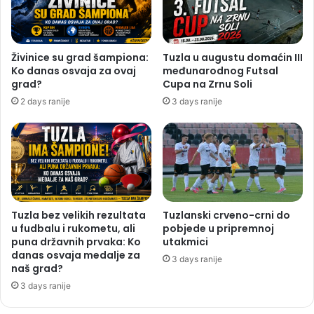
Živinice su grad šampiona:
Tuzla u augustu domaćin III
Ko danas osvaja za ovaj
međunarodnog Futsal
grad?
Cupa na Zrnu Soli
2 days ranije
3 days ranije
Tuzla bez velikih rezultata
Tuzlanski crveno-crni do
u fudbalu i rukometu, ali
pobjede u pripremnoj
puna državnih prvaka: Ko
utakmici
danas osvaja medalje za
3 days ranije
naš grad?
3 days ranije