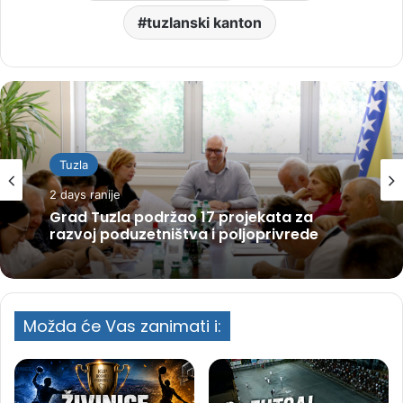
tuzlanski kanton
Tuzla
2 days ranije
Grad Tuzla podržao 17 projekata za
razvoj poduzetništva i poljoprivrede
Možda će Vas zanimati i: