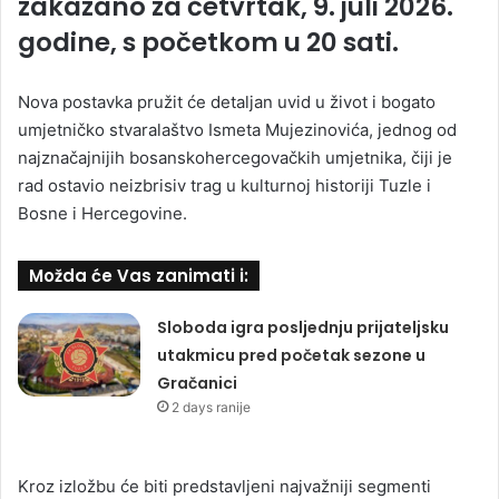
zakazano za četvrtak, 9. juli 2026.
godine, s početkom u 20 sati.
Nova postavka pružit će detaljan uvid u život i bogato
umjetničko stvaralaštvo Ismeta Mujezinovića, jednog od
najznačajnijih bosanskohercegovačkih umjetnika, čiji je
rad ostavio neizbrisiv trag u kulturnoj historiji Tuzle i
Bosne i Hercegovine.
Možda će Vas zanimati i:
Sloboda igra posljednju prijateljsku
utakmicu pred početak sezone u
Gračanici
2 days ranije
Kroz izložbu će biti predstavljeni najvažniji segmenti