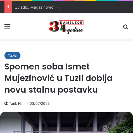
Zvizdić, Magazinović i Kojović traže poseban status za Memorijalni centar Srebrenica
Meni
Pr
Tuzla
Spomen soba Ismet
Mujezinović u Tuzli dobija
novu stalnu postavku
Tarik H.
08/07/2026