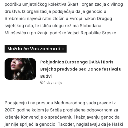
podršku umjetničkog kolektiva Škart i organizacija civilnog
društva. Iz organizacije podsjećaju da je genocid u
Srebrenici najveći ratni zločin u Evropi nakon Drugog
svjetskog rata, te ističu ulogu režima Slobodana
Miloševića u pružanju podrške Vojsci Republike Srpske.
Možda će Vas zanimati i:
Pobjednica Eurosonga DARA i Boris
Brejcha predvode Sea Dance festival u
Budvi
1 day ranije
Podsjećaju i na presudu Međunarodnog suda pravde iz
2007. godine kojom je Srbija proglašena odgovornom za
kršenje Konvencije o sprečavanju i kažnjavanju genocida,
jer nije spriječila genocid. Također, naglašavaju da je Haški