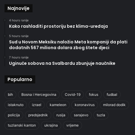
Najnovije
4 hours ranije
Kako rashladiti prostoriju bez klima-uređaja
5 hours ranije
Sud u Novom Meksiku naložio Meta kompaniji da plati
dodatnih 567 miliona dolara zbog štete djeci
7 hours ranije
Uginuće sobova na Svalbardu zbunjuje naučnike
Popularno
bih
Bosna i Hercegovina
Covid-19
fokus
fudbal
istaknuto
izrael
kameleon
koronavirus
milorad dodik
policija
predsjednik
rusija
sarajevo
tuzla
tuzlanski kanton
ukrajina
vrijeme