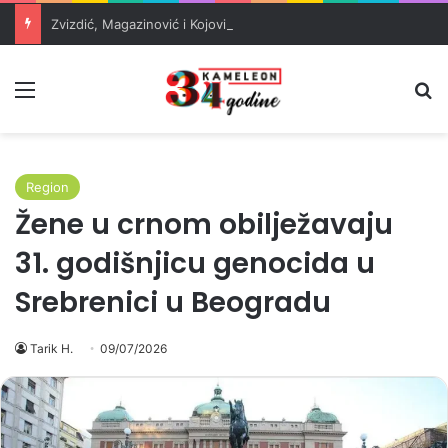
Zvizdić, Magazinović i Kojović traže poseban status za Memorijalni centar Srebrenica
Meni
Pr
Region
Žene u crnom obilježavaju
31. godišnjicu genocida u
Srebrenici u Beogradu
Tarik H.
09/07/2026