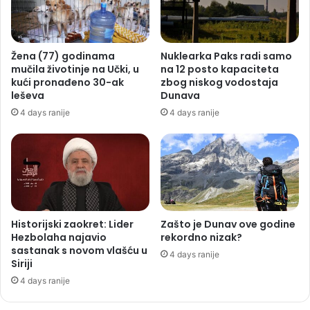
Žena (77) godinama
Nuklearka Paks radi samo
mučila životinje na Učki, u
na 12 posto kapaciteta
kući pronađeno 30-ak
zbog niskog vodostaja
leševa
Dunava
4 days ranije
4 days ranije
Historijski zaokret: Lider
Zašto je Dunav ove godine
Hezbolaha najavio
rekordno nizak?
sastanak s novom vlašću u
4 days ranije
Siriji
4 days ranije