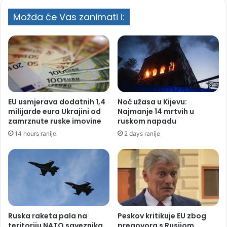
Možda će Vas zanimati i:
EU usmjerava dodatnih 1,4
Noć užasa u Kijevu:
milijarde eura Ukrajini od
Najmanje 14 mrtvih u
zamrznute ruske imovine
ruskom napadu
14 hours ranije
2 days ranije
Ruska raketa pala na
Peskov kritikuje EU zbog
teritoriju NATO saveznika
pregovora s Rusijom