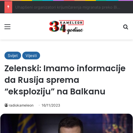
Rudari RMU Zenica drugu noć proveli u jami u znak protesta
Meni
Pr
Svijet
Vijesti
Zelenski: Imamo informacije
da Rusija sprema
“eksploziju” na Balkanu
radiokameleon
16/11/2023