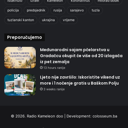
istaknuto
izrael
kameleon
koronavirus
milorad dodik
policija
predsjednik
rusija
sarajevo
tuzla
tuzlanski kanton
ukrajina
vrijeme
Preporučujemo
Međunarodni sajam pčelarstva u
Gradačcu okupit će više od 20 izlagača
iz pet zemalja
13 hours ranije
Ljeto nije završilo: Iskoristite vikend uz
more i 1 noćenje gratis u Baškom Polju
3 weeks ranije
© 2026. Radio Kameleon doo | Development:
colosseum.ba