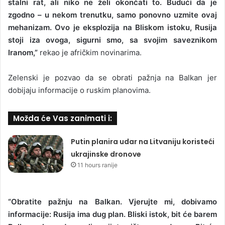
stalni rat, ali niko ne želi okončati to. Budući da je
zgodno – u nekom trenutku, samo ponovno uzmite ovaj
mehanizam. Ovo je eksplozija na Bliskom istoku, Rusija
stoji iza ovoga, sigurni smo, sa svojim saveznikom
Iranom,”
rekao je afričkim novinarima.
Zelenski je pozvao da se obrati pažnja na Balkan jer
dobijaju informacije o ruskim planovima.
Možda će Vas zanimati i:
Putin planira udar na Litvaniju koristeći
ukrajinske dronove
11 hours ranije
“Obratite pažnju na Balkan. Vjerujte mi, dobivamo
informacije: Rusija ima dug plan. Bliski istok, bit će barem