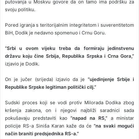
putovanja u Moskvu govore da on tamo ima podršku za
svoju politiku.
Pored igranja s teritorijalnim integritetom i suverentitetom
BiH, Dodik je nedavno spomenuo i Crnu Goru.
“Srbi u ovom vijeku treba da formiraju jedinstvenu
državu koju čine Srbija, Republika Srpska i Crna Gora,”
izjavio je Dodik.
On je jučer (srijeda) izjavio da je
“ujedinjenje Srbije i
Republike Srpske legitiman politički cilj.”
Sudski proces koji se vodi protiv Milorada Dodika zbog
kršenja zakona, on i njegovi najbliži saradnici sada
pokušavaju predstaviti kao
“napad na RS,”
a ministar
policije RS-a Siniša Karan kaže da će
“na svaki mogući
način braniti predsjednika RS-a.”