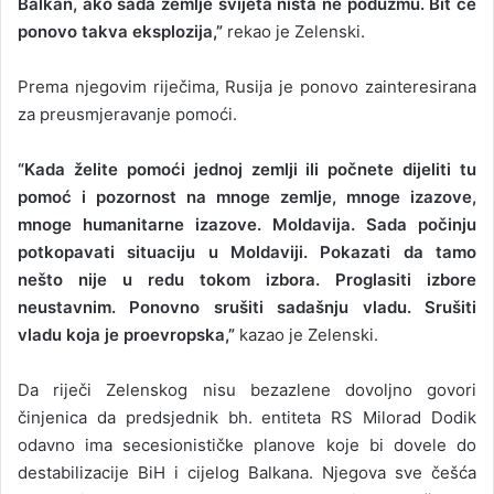
Balkan, ako sada zemlje svijeta ništa ne poduzmu. Bit će
ponovo takva eksplozija,”
rekao je Zelenski.
Prema njegovim riječima, Rusija je ponovo zainteresirana
za preusmjeravanje pomoći.
“Kada želite pomoći jednoj zemlji ili počnete dijeliti tu
pomoć i pozornost na mnoge zemlje, mnoge izazove,
mnoge humanitarne izazove. Moldavija. Sada počinju
potkopavati situaciju u Moldaviji. Pokazati da tamo
nešto nije u redu tokom izbora. Proglasiti izbore
neustavnim. Ponovno srušiti sadašnju vladu. Srušiti
vladu koja je proevropska,”
kazao je Zelenski.
Da riječi Zelenskog nisu bezazlene dovoljno govori
činjenica da predsjednik bh. entiteta RS Milorad Dodik
odavno ima secesionističke planove koje bi dovele do
destabilizacije BiH i cijelog Balkana. Njegova sve češća