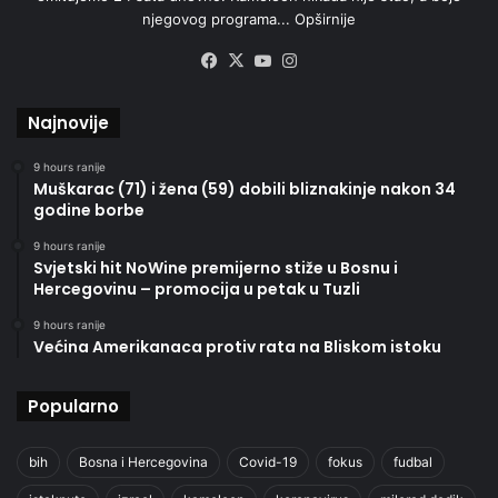
njegovog programa...
Opširnije
Facebook
X
YouTube
Instagram
Najnovije
9 hours ranije
Muškarac (71) i žena (59) dobili bliznakinje nakon 34
godine borbe
9 hours ranije
Svjetski hit NoWine premijerno stiže u Bosnu i
Hercegovinu – promocija u petak u Tuzli
9 hours ranije
Većina Amerikanaca protiv rata na Bliskom istoku
Popularno
bih
Bosna i Hercegovina
Covid-19
fokus
fudbal