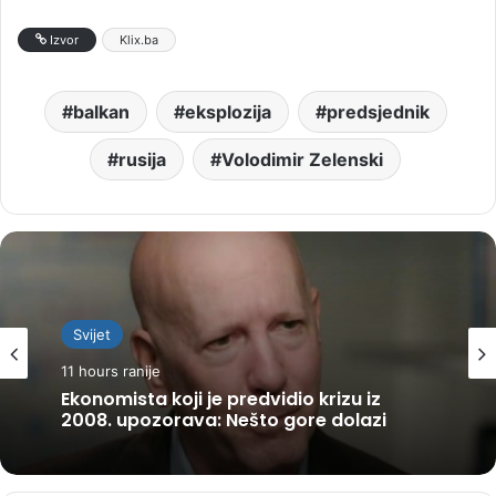
Izvor
Klix.ba
balkan
eksplozija
predsjednik
rusija
Volodimir Zelenski
Svijet
11 hours ranije
Ekonomista koji je predvidio krizu iz
2008. upozorava: Nešto gore dolazi