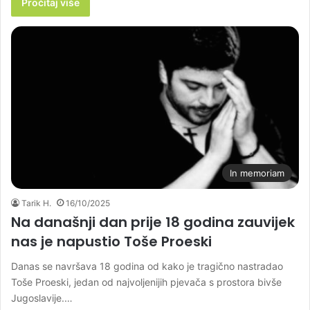
Pročitaj više
In memoriam
Tarik H.
16/10/2025
Na današnji dan prije 18 godina zauvijek
nas je napustio Toše Proeski
Danas se navršava 18 godina od kako je tragično nastradao
Toše Proeski, jedan od najvoljenijih pjevača s prostora bivše
Jugoslavije.…