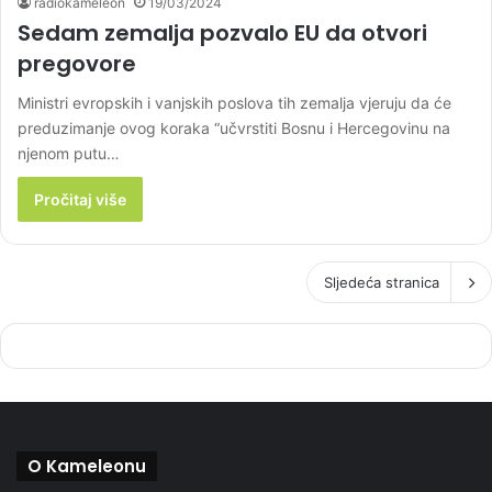
radiokameleon
19/03/2024
Sedam zemalja pozvalo EU da otvori
pregovore
Ministri evropskih i vanjskih poslova tih zemalja vjeruju da će
preduzimanje ovog koraka “učvrstiti Bosnu i Hercegovinu na
njenom putu…
Pročitaj više
Sljedeća stranica
O Kameleonu