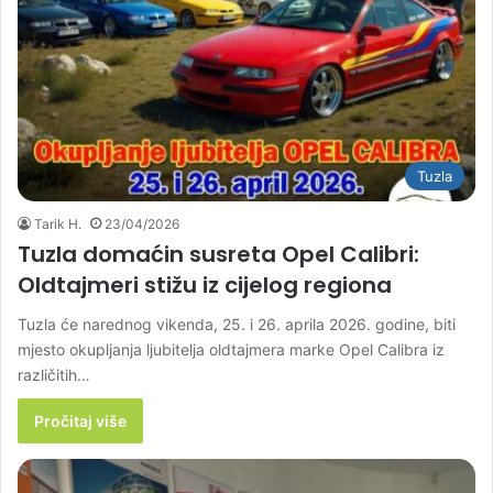
Tuzla
Tarik H.
23/04/2026
Tuzla domaćin susreta Opel Calibri:
Oldtajmeri stižu iz cijelog regiona
Tuzla će narednog vikenda, 25. i 26. aprila 2026. godine, biti
mjesto okupljanja ljubitelja oldtajmera marke Opel Calibra iz
različitih…
Pročitaj više