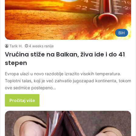
BiH
Tarik H.
4 weeks ranije
Vrućina stiže na Balkan, živa ide i do 41
stepen
Evropa ulazi u novo razdoblje izrazito visokih temperatura.
Toplotni talas, koji je već zahvatio jugozapad kontinenta, tokom
ove sedmice postepeno…
Pročitaj više