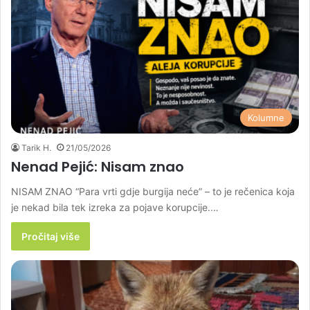
Kolumne
Tarik H.
21/05/2026
Nenad Pejić: Nisam znao
NISAM ZNAO “Para vrti gdje burgija neće” – to je rečenica koja
je nekad bila tek izreka za pojave korupcije.…
Pročitaj više