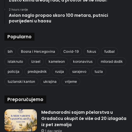
2 hours ranije
Avion naglo propao skoro 100 metara, putnici
povrijeđeni u haosu
Popularno
bih
Bosna i Hercegovina
Covid-19
fokus
fudbal
istaknuto
izrael
kameleon
koronavirus
milorad dodik
policija
predsjednik
rusija
sarajevo
tuzla
tuzlanski kanton
ukrajina
vrijeme
Preporučujemo
Međunarodni sajam pčelarstva u
Gradačcu okupit će više od 20 izlagača
iz pet zemalja
1 day ranije