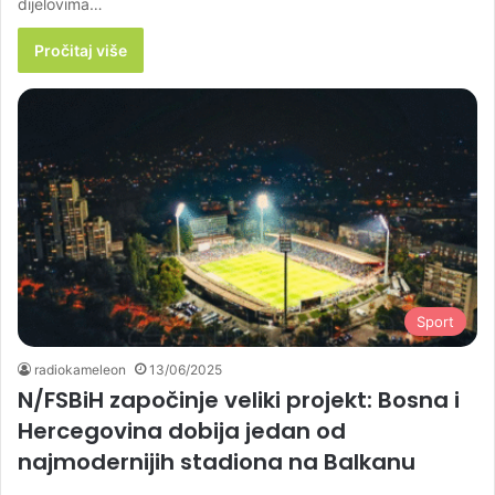
dijelovima…
Pročitaj više
Sport
radiokameleon
13/06/2025
N/FSBiH započinje veliki projekt: Bosna i
Hercegovina dobija jedan od
najmodernijih stadiona na Balkanu