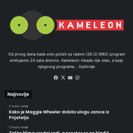
Od prvog dana kada smo počeli sa radom (26.12.1992) program
emitujemo 24 sata dnevno. Kameleon nikada nije stao, a boje
njegovog programa...
Opširnije
Facebook
X
YouTube
Instagram
Najnovije
2 hours ranije
Kako je Maggie Wheeler dobila ulogu Janice iz
Prijatelja
2 hours ranije
Zašto klima uređaj radi, a prostor se ne hladi?