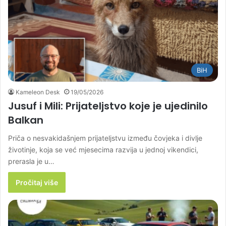
BiH
Kameleon Desk
19/05/2026
Jusuf i Mili: Prijateljstvo koje je ujedinilo
Balkan
Priča o nesvakidašnjem prijateljstvu između čovjeka i divlje
životinje, koja se već mjesecima razvija u jednoj vikendici,
prerasla je u…
Pročitaj više