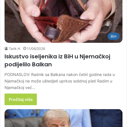
BiH
Tarik H.
11/06/2026
Iskustvo iseljenika iz BiH u Njemačkoj
podijelilo Balkan
PODNASLOV: Radnik sa Balkana nakon četiri godine rada u
Njemačkoj ne može uštedjeti uprkos solidnoj plati Radim u
Njemačkoj već…
Pročitaj više