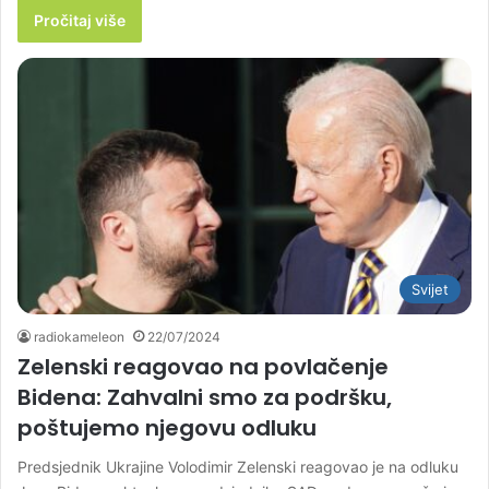
Pročitaj više
Svijet
radiokameleon
22/07/2024
Zelenski reagovao na povlačenje
Bidena: Zahvalni smo za podršku,
poštujemo njegovu odluku
Predsjednik Ukrajine Volodimir Zelenski reagovao je na odluku