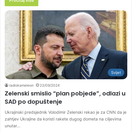
Pročitaj više
Svijet
radiokameleon
23/09/2024
Zelenski smislio “plan pobjede”, odlazi u
SAD po dopuštenje
Ukrajinski predsjednik Volodimir Zelenski rekao je za CNN da je
zahtjev Ukrajine da koristi rakete dugog dometa na ciljevima
unutar…