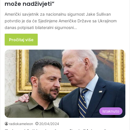
može nadživjeti”
Američki savjetnik za nacionalnu sigurnost Jake Sullivan
potvrdio je da će Sjedinjene Američke Države sa Ukrajinom
danas potpisati bilateralni sigurnosni…
Pročitaj više
Istaknuto
radiokameleon
20/04/2024