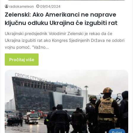
radiokameleon
09/04/2024
Zelenski: Ako Amerikanci ne naprave
ključnu odluku Ukrajina će izgubiti rat
Ukrajinski predsjednik Volodimir Zelenski je rekao da će
Ukrajina izgubiti rat ako Kongres Sjedinjenih Država ne odobri
vojnu pomoć. “Važno…
Pročitaj više
Svijet