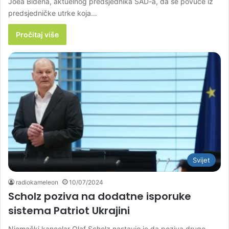
Joea Bidena, aktuelnog predsjednika SAD-a, da se povuče iz
predsjedničke utrke koja…
Pročitaj više
Svijet
radiokameleon
10/07/2024
Scholz poziva na dodatne isporuke
sistema Patriot Ukrajini
Njemački kancelar Olaf Scholz nastavio je da poziva druge