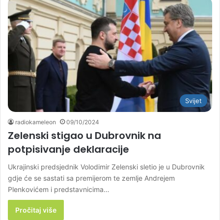
Svijet
radiokameleon
09/10/2024
Zelenski stigao u Dubrovnik na
potpisivanje deklaracije
Ukrajinski predsjednik Volodimir Zelenski sletio je u Dubrovnik
gdje će se sastati sa premijerom te zemlje Andrejem
Plenkovićem i predstavnicima…
Pročitaj više