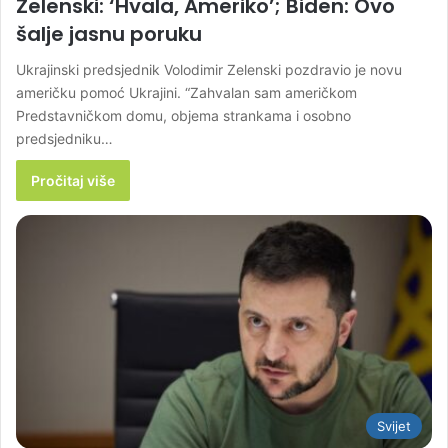
Zelenski: ‘Hvala, Ameriko’; Biden: Ovo
šalje jasnu poruku
Ukrajinski predsjednik Volodimir Zelenski pozdravio je novu
američku pomoć Ukrajini. “Zahvalan sam američkom
Predstavničkom domu, objema strankama i osobno
predsjedniku…
Pročitaj više
Svijet