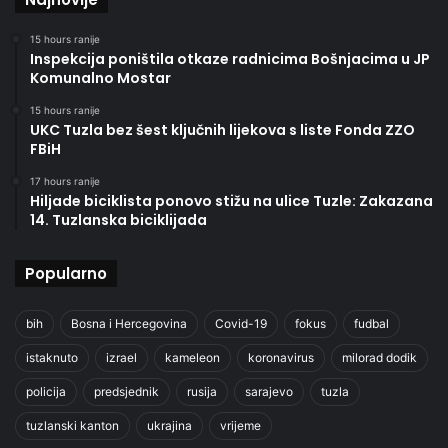
15 hours ranije
Inspekcija poništila otkaze radnicima Bošnjacima u JP
Komunalno Mostar
15 hours ranije
UKC Tuzla bez šest ključnih lijekova s liste Fonda ZZO
FBiH
17 hours ranije
Hiljade biciklista ponovo stižu na ulice Tuzle: Zakazana
14. Tuzlanska biciklijada
Popularno
bih
Bosna i Hercegovina
Covid-19
fokus
fudbal
istaknuto
izrael
kameleon
koronavirus
milorad dodik
policija
predsjednik
rusija
sarajevo
tuzla
tuzlanski kanton
ukrajina
vrijeme