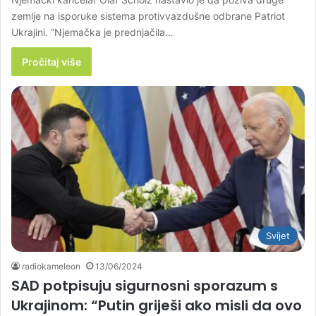
zemlje na isporuke sistema protivvazdušne odbrane Patriot
Ukrajini. “Njemačka je prednjačila…
Pročitaj više
Svijet
radiokameleon
13/06/2024
SAD potpisuju sigurnosni sporazum s
Ukrajinom: “Putin griješi ako misli da ovo